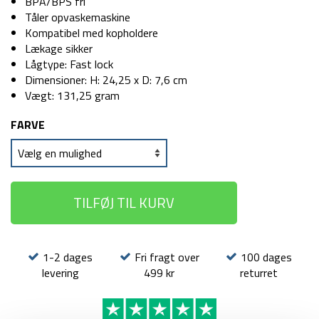
149 kr.
129 kr.
BPA/BPS fri
Tåler opvaskemaskine
Kompatibel med kopholdere
Lækage sikker
Lågtype: Fast lock
Dimensioner: H: 24,25 x D: 7,6 cm
Vægt: 131,25 gram
FARVE
TILFØJ TIL KURV
1-2 dages
Fri fragt over
100 dages
levering
499 kr
returret