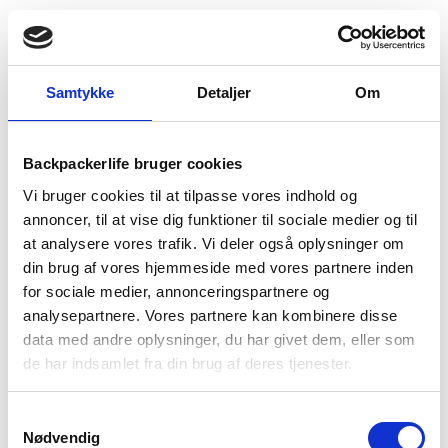
BESKRIVELSE
YDERLIGERE INFORMATION
Samtykke
Detaljer
Om
BRAND
FAQ
Verdenskendte Nalgene har lavet en slank og robust
Backpackerlife bruger cookies
drikkedunk til alle behov. Om du skal på vandretur, skole,
Vi bruger cookies til at tilpasse vores indhold og
arbejde eller camping, så er det denne drikkedunk, der holder
annoncer, til at vise dig funktioner til sociale medier og til
dig hydreret gennem hele dagen. Nalgene OTF Sustain er
at analysere vores trafik. Vi deler også oplysninger om
lavet i Nalgenes nye Sustain materiale, som er udvundet af
din brug af vores hjemmeside med vores partnere inden
50% plastaffald ved hjælp af ISCC certificeret massebalance.
for sociale medier, annonceringspartnere og
Derfor er det en bæredygtig tilgang drikkedunken er designet
analysepartnere. Vores partnere kan kombinere disse
ud fra.
data med andre oplysninger, du har givet dem, eller som
Nalgene On-The-Fly Sustain kommer med et forstærket låg,
de har indsamlet fra din brug af deres tjenester.
som kan åbnes med én hånd, så du ikke skal bøvle med
skruelåg. Et enkelt tryk og så er den åben – nemmere bliver
Samtykkevalg
det ikke! Selve flasken kan indeholde 700 ml. På selve flasken
Nødvendig
er mål angivet, så du altid er sikker på hvor meget du har