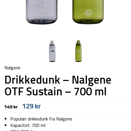
Nalgene
Drikkedunk – Nalgene
OTF Sustain – 700 ml
Den
Den
129
kr
149
kr
oprindelige
aktuelle
pris
pris
Populær drikkedunk fra Nalgene
var:
er:
Kapacitet: 700 ml