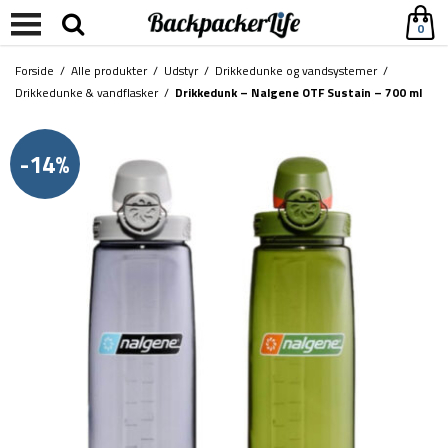
0
Forside
/
Alle produkter
/
Udstyr
/
Drikkedunke og vandsystemer
/
Drikkedunke & vandflasker
/
Drikkedunk – Nalgene OTF Sustain – 700 ml
-14%