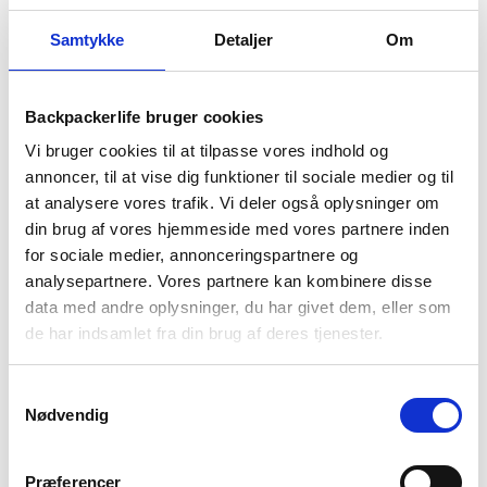
Samtykke
Detaljer
Om
BESKRIVELSE
YDERLIGERE INFORMATION
BRAND
FAQ
Backpackerlife bruger cookies
Podium Chill drikkedunk på 620 ml er super god til hverdag,
Vi bruger cookies til at tilpasse vores indhold og
sport eller vandring. Podium er en af Camelbaks mest solgte
annoncer, til at vise dig funktioner til sociale medier og til
drikkedunke gennem tiderne.
at analysere vores trafik. Vi deler også oplysninger om
din brug af vores hjemmeside med vores partnere inden
Podium er lavet i et materiale, som er 100% BPA, BPS og
for sociale medier, annonceringspartnere og
BPF frit, hvilket gør Podium drikkedunken til en mere behaglig
analysepartnere. Vores partnere kan kombinere disse
drikkedunk at drikke af, da den ikke “smager af plastik” som
data med andre oplysninger, du har givet dem, eller som
dårligere drikkedunke kan gøre. Dette opnås med Camelbaks
de har indsamlet fra din brug af deres tjenester.
teknologiske materiale i form af Trutaste™ Polypropylene
med Hydrogaurd™, som er et blødt men stærkt materiale. Du
smager derfor kun dit vand – hver gang.
Samtykkevalg
Nødvendig
Drikkedunken kommer med en High Flow drikketud, der sikre
at drikkedunken ikke spilder, når du drikker. Derudover er
toppen, kaldet Jet Valve™, lavet i selv-låsende silikone i
Præferencer