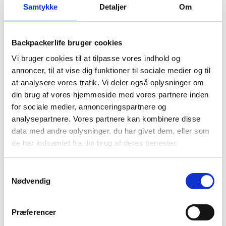
Samtykke
Detaljer
Om
1-2 dages
Fri fragt over
100 dages
levering
499 kr
returret
Backpackerlife bruger cookies
Vi bruger cookies til at tilpasse vores indhold og
annoncer, til at vise dig funktioner til sociale medier og til
at analysere vores trafik. Vi deler også oplysninger om
din brug af vores hjemmeside med vores partnere inden
for sociale medier, annonceringspartnere og
BESKRIVELSE
BRAND
FAQ
analysepartnere. Vores partnere kan kombinere disse
data med andre oplysninger, du har givet dem, eller som
Kvarts Tritan drikkedunk fra Primus er en stor og praktisk
de har indsamlet fra din brug af deres tjenester.
vandflaske. Den kan rumme 1 liter, så du kan få nok vand på
din tur eller i løbet af dagen. Drikkedunken har bred åbning fr
nem påfyldning og rengøring. Kvarts Tritan flasken er lavet i
Samtykkevalg
transparent materiale, så du kan holde øje med, hvor meget
Nødvendig
der er drukket af flasken.
Denne model er lavet af Tritan Renew, som er materiale
Præferencer
udvundet af 50% plastaffald ved hjælp af ISCC-certificeret