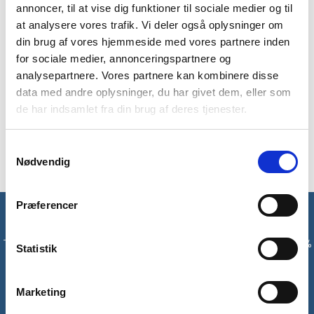
Med Yellowstones drikkeflaske i rustfrit stål har du en
annoncer, til at vise dig funktioner til sociale medier og til
funktionel og holdbar drikkeflaske. Flasken kan rumme 750 ml
at analysere vores trafik. Vi deler også oplysninger om
og passer ned i de fleste flaskeholdere. Flasken kommer med
din brug af vores hjemmeside med vores partnere inden
et flip-up mundstykke med et indvendigt sugerør, der gør den
for sociale medier, annonceringspartnere og
nem at benytte. Flasken er BPA fri.
analysepartnere. Vores partnere kan kombinere disse
data med andre oplysninger, du har givet dem, eller som
En drikkeflaske i rustfrit stål er et miljøvenligt alternativ til, at
købe plastikflasker under turen – så det er godt for din
de har indsamlet fra din brug af deres tjenester.
pengepung og for miljøet! Farven på flasken er assorteret i
enten blå eller turkis.
Samtykkevalg
Nødvendig
Præferencer
Få unikke tilbud og rabatter
Tilmeld dig vores nyhedsbrev og modtag med det samme en 10%
Statistik
rabatkode til din første ordre*
Marketing
Tilmeld