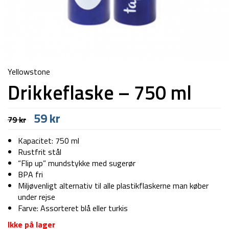
Yellowstone
Drikkeflaske – 750 ml
Den
Den
59
kr
79
kr
oprindelige
aktuelle
pris
pris
Kapacitet: 750 ml
var:
er:
Rustfrit stål
79 kr.
59 kr.
“Flip up” mundstykke med sugerør
BPA fri
Miljøvenligt alternativ til alle plastikflaskerne man køber
under rejse
Farve: Assorteret blå eller turkis
Ikke på lager