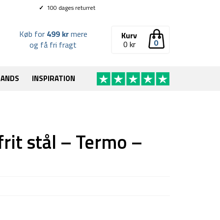
✓
100 dages returret
Køb for
499 kr
mere
Kurv
0
0
kr
og få fri fragt
RANDS
INSPIRATION
frit stål – Termo –