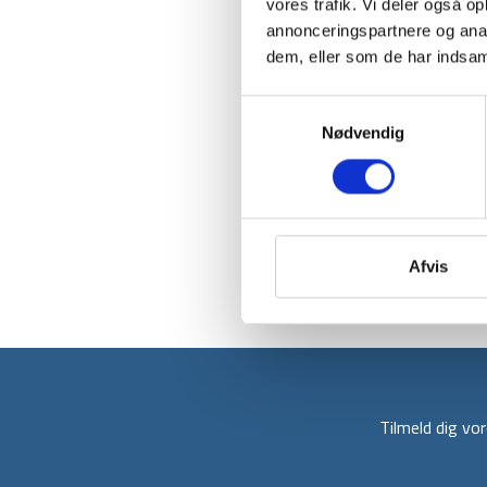
vores trafik. Vi deler også 
annonceringspartnere og anal
dem, eller som de har indsaml
Samtykkevalg
Nødvendig
Afvis
Tilmeld dig v