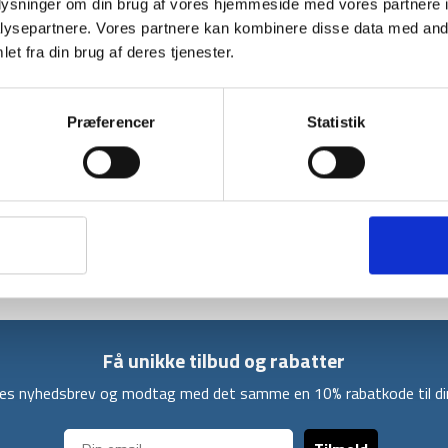
oplysninger om din brug af vores hjemmeside med vores partnere i
ysepartnere. Vores partnere kan kombinere disse data med andr
et fra din brug af deres tjenester.
BESKRIVELSE
YDERLIGER
Denne flotte drikkeflaske er fra skotske Highl
Præferencer
Statistik
rustfrit stål med et låg i bambus. Da drikkef
dine drikke kolde eller varme i adskillige time
7 x 7 cm.
For at sikre holdbarheden er drikkeflasken an
sæbevand.
Få unikke tilbud og rabatter
ores nyhedsbrev og modtag med det samme en 10% rabatkode til din