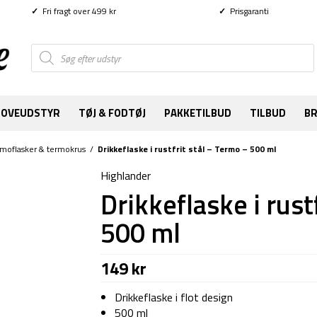
✓
Fri fragt over 499 kr
✓
Prisgaranti
Products
search
SOVEUDSTYR
TØJ & FODTØJ
PAKKETILBUD
TILBUD
B
moflasker & termokrus
/
Drikkeflaske i rustfrit stål – Termo – 500 ml
Highlander
Drikkeflaske i rust
500 ml
149
kr
Drikkeflaske i flot design
500 ml