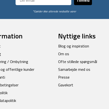
Tilmeld
*Gælder ikke allerede nedsatte varer
rmation
Nyttige links
t
Blog og inspiration
g
Om os
ring / Ombytning
Ofte stillede spørgsmål
 og offentlige kunder
Samarbejde med os
anti
Presse
betingelser
Gavekort
litik
atapolitik