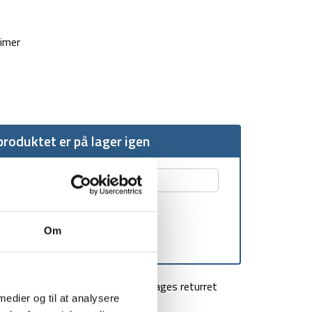
timer
roduktet er på lager igen
Om
agt over 499 kr
100 dages returret
 medier og til at analysere