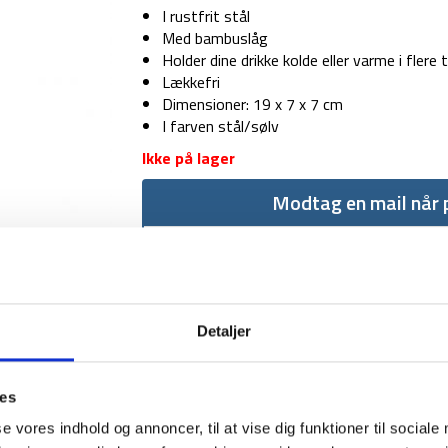
I rustfrit stål
Med bambuslåg
Holder dine drikke kolde eller varme i flere 
Lækkefri
Dimensioner: 19 x 7 x 7 cm
I farven stål/sølv
Ikke på lager
Modtag en mail når p
Detaljer
ies
1-2 dages levering
Fri fr
se vores indhold og annoncer, til at vise dig funktioner til sociale