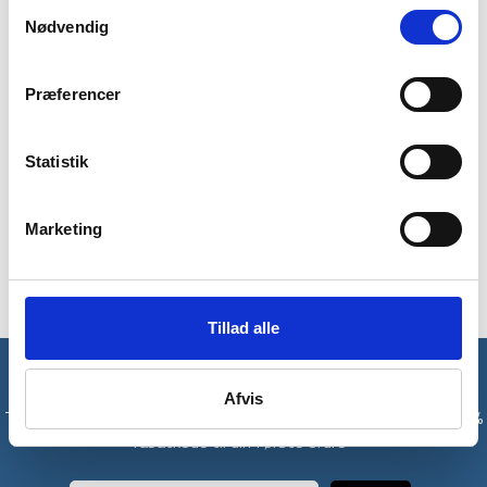
Samtykkevalg
Nødvendig
Præferencer
Statistik
Marketing
Tillad alle
Få unikke tilbud og rabatter
Afvis
Tilmeld dig vores nyhedsbrev og modtag med det samme en 10%
rabatkode til din første ordre*