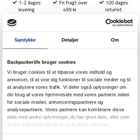
1-2 dages
Fri fragt over
100 dages
levering
499 kr
returret
Samtykke
Detaljer
Om
BESKRIVELSE
BRAND
FAQ
Backpackerlife bruger cookies
Denne Sea to Summit Evac dry bag holder alt dit udstyr tørt.
Vi bruger cookies til at tilpasse vores indhold og
Med denne dry bag kan du komprimere luften ud af posen når
annoncer, til at vise dig funktioner til sociale medier og til
den er lukket, hvilket giver dig mere plads i rygsækken. Pak
at analysere vores trafik. Vi deler også oplysninger om
dine genstande ned i Evac dry bag og rul herefter lukningen
din brug af vores hjemmeside med vores partnere inden
ned. Klem derefter posen for at skubbe luften ud.
for sociale medier, annonceringspartnere og
Evac dry bag har en kapacitet på 20 L, og er fremstillet af
analysepartnere. Vores partnere kan kombinere disse
70D genbugt nylon. Evac dry bag er desuden bluesign
data med andre oplysninger, du har givet dem, eller som
certificeret, dvs. at omtanke for miljøet er tænkt ind i
de har indsamlet fra din brug af deres tjenester.
fremstillingen.