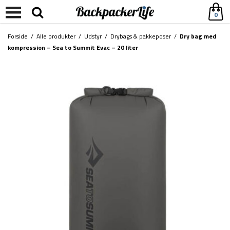
0
Forside
/
Alle produkter
/
Udstyr
/
Drybags & pakkeposer
/
Dry bag med
kompression – Sea to Summit Evac – 20 liter