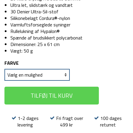
Ultra let, slidstærk og vandtæt
30 Denier Ultra-Sil-stof
Silikonebelagt Cordura®-nylon
Varmluftsforseglede syninger
Rullelukning af Hypalon®
Spænde af brudsikkert polycarbonat
Dimensioner: 25 x 61 cm
Vægt: 50 g
FARVE
TILFØJ TIL KURV
1-2 dages
Fri fragt over
100 dages
levering
499 kr
returret