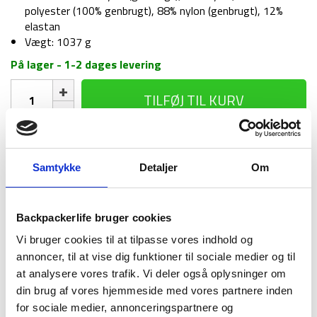
polyester (100% genbrugt), 88% nylon (genbrugt), 12%
elastan
Vægt: 1037 g
På lager - 1-2 dages levering
Duffelbag
TILFØJ TIL KURV
-
Montane
Transition
Duffel
1-2 dages
Fri fragt over
100 dages
100
Samtykke
Detaljer
Om
levering
499 kr
returret
L
-
Sort
Backpackerlife bruger cookies
antal
Vi bruger cookies til at tilpasse vores indhold og
annoncer, til at vise dig funktioner til sociale medier og til
BESKRIVELSE
BRAND
FAQ
at analysere vores trafik. Vi deler også oplysninger om
din brug af vores hjemmeside med vores partnere inden
Transition Duffel bag fra Montane er en praktisk, slidstærk
for sociale medier, annonceringspartnere og