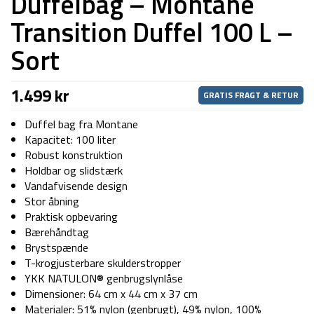
Duffelbag – Montane
Transition Duffel 100 L –
Sort
1.499
kr
GRATIS FRAGT & RETUR
Duffel bag fra Montane
Kapacitet: 100 liter
Robust konstruktion
Holdbar og slidstærk
Vandafvisende design
Stor åbning
Praktisk opbevaring
Bærehåndtag
Brystspænde
T-krogjusterbare skulderstropper
YKK NATULON® genbrugslynlåse
Dimensioner: 64 cm x 44 cm x 37 cm
Materialer: 51% nylon (genbrugt), 49% nylon, 100%