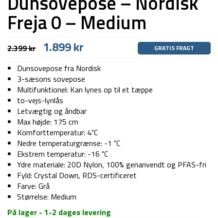
Dunsovepose – Nordisk
Freja 0 – Medium
Den
Den
1.899
kr
2.399
kr
GRATIS FRAGT
oprindelige
aktuelle
pris
pris
Dunsovepose fra Nordisk
var:
er:
3-sæsons sovepose
2.399 kr.
1.899 kr.
Multifunktionel: Kan lynes op til et tæppe
to-vejs-lynlås
Letvægtig og åndbar
Max højde: 175 cm
Komforttemperatur: 4˚C
Nedre temperaturgrænse: -1 ˚C
Ekstrem temperatur: -16 ˚C
Ydre materiale: 20D Nylon, 100% genanvendt og PFAS-fri
Fyld: Crystal Down, RDS-certificeret
Farve: Grå
Størrelse: Medium
På lager - 1-2 dages levering