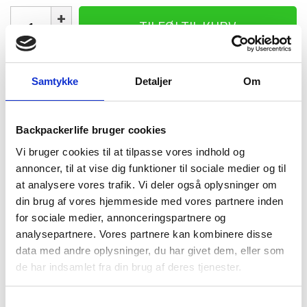
Dunsovepose
TILFØJ TIL KURV
-
Nordisk
Freja
0
1-2 dages
Fri fragt over
100 dages
Samtykke
Detaljer
Om
-
levering
499 kr
returret
Medium
antal
Backpackerlife bruger cookies
Vi bruger cookies til at tilpasse vores indhold og
annoncer, til at vise dig funktioner til sociale medier og til
at analysere vores trafik. Vi deler også oplysninger om
BESKRIVELSE
BRAND
FAQ
din brug af vores hjemmeside med vores partnere inden
for sociale medier, annonceringspartnere og
Freja 0 grader Blanket, er en behagelig og komfortabel
analysepartnere. Vores partnere kan kombinere disse
sovepose fra Nordisk. Soveposen er multifunktionel da den
data med andre oplysninger, du har givet dem, eller som
både kan bruges som sovepose til den kølige nat eller som
de har indsamlet fra din brug af deres tjenester.
tæppe til aftenen i naturen. Selve soveposen er en 3-sæsons
sovepose og kommer med 2-vejs-lynlås, så den kan lynes op
og ned i begge ender.
Samtykkevalg