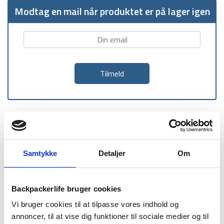
Modtag en mail når produktet er på lager igen
1-2 dages
Fri fragt over
100 dages
levering
499 kr
returret
Samtykke
Detaljer
Om
Backpackerlife bruger cookies
BESKRIVELSE
YDERLIGERE INFORMATION
Vi bruger cookies til at tilpasse vores indhold og
annoncer, til at vise dig funktioner til sociale medier og til
BRAND
FAQ