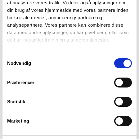
at analysere vores trafik. Vi deler også oplysninger om
din brug af vores hjemmeside med vores partnere inden
for sociale medier, annonceringspartnere og
analysepartnere. Vores partnere kan kombinere disse
data med andre oplysninger, du har givet dem, eller som
de har indsamlet fra din brug af deres tjenester.
Samtykkevalg
Nødvendig
Præferencer
Phantom 220 soveposen fra danske Nordisk er et godt bud,
når vægten er vigtig. Den slanke form fjerner både
unødvendig vægt og pakstørrelse og forøger samtidig
Statistik
ydeevnen ved at reducere overflødig luft indvendigt. Samtidig
får du de bløde, vandafvisende og hurtigtørrende DWR dun,
som Nordisk kalder ”Crystal Down Dry”, der udligner den ene
Marketing
ulempe som naturligt dunfyld har, nemlig at suge fugt. Med
DWR-behandlede dun beholder dunene deres gode
isoleringskraft i fugtige omgivelser og giver dig en varm og