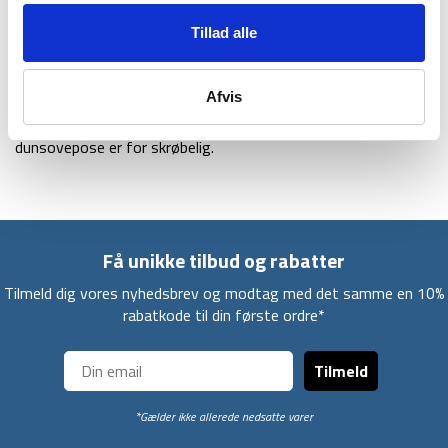
tør nat.
Tillad alle
220 refererer til vægten af dunfyldet i soveposen, hvilken gør
Phantom 220 til den letteste i Nordisks Phantom-serie.
Afvis
Soveposen er velegnet til eventyr i sommerhalvåret, hvor
vægt og størrelse er en prioritet og en almindelig
dunsovepose er for skrøbelig.
Få unikke tilbud og rabatter
Tilmeld dig vores nyhedsbrev og modtag med det samme en 10%
rabatkode til din første ordre*
Tilmeld
*Gælder ikke allerede nedsatte varer