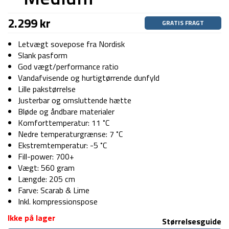
2.299
kr
GRATIS FRAGT
Letvægt sovepose fra Nordisk
Slank pasform
God vægt/performance ratio
Vandafvisende og hurtigtørrende dunfyld
Lille pakstørrelse
Justerbar og omsluttende hætte
Bløde og åndbare materialer
Komforttemperatur: 11 ˚C
Nedre temperaturgrænse: 7 ˚C
Ekstremtemperatur: -5 ˚C
Fill-power: 700+
Vægt: 560 gram
Længde: 205 cm
Farve: Scarab & Lime
Inkl. kompressionspose
Ikke på lager
Størrelsesguide