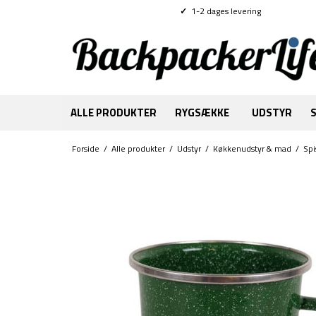
✓
1-2 dages levering
ALLE PRODUKTER
RYGSÆKKE
UDSTYR
Forside
/
Alle produkter
/
Udstyr
/
Køkkenudstyr & mad
/
Spi