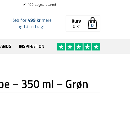
✓
100 dages returret
Køb for
499 kr
mere
Kurv
0
0
kr
og få fri fragt
RANDS
INSPIRATION
pe – 350 ml – Grøn