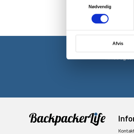
Nødvendig
Afvis
Tilmeld dig v
Info
Kontak