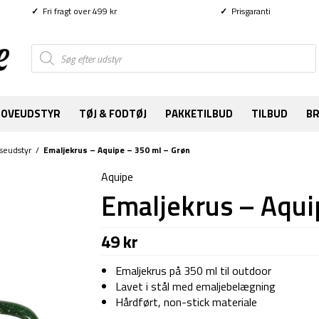
✓
Fri fragt over 499 kr
✓
Prisgaranti
Products
search
SOVEUDSTYR
TØJ & FODTØJ
PAKKETILBUD
TILBUD
B
seudstyr
/
Emaljekrus – Aquipe – 350 ml – Grøn
Aquipe
Emaljekrus – Aqui
49
kr
Emaljekrus på 350 ml til outdoor
Lavet i stål med emaljebelægning
Hårdført, non-stick materiale