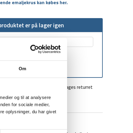
rende emaljekrus kan købes her.
roduktet er på lager igen
Om
agt over 499 kr
100 dages returret
 medier og til at analysere
nden for sociale medier,
e oplysninger, du har givet
BRAND
FAQ