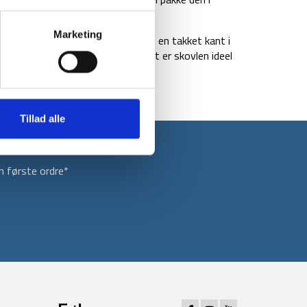
Marketing
kovlen designet i belagt stål med en takket kant i
gennem jord, mudder og is. Til slut er skovlen ideel
 bagagerum.
Tillad alle
 første ordre*