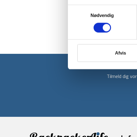
Samtykkevalg
Nødvendig
Afvis
Tilmeld dig v