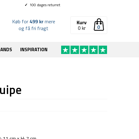
✓
100 dages returret
Køb for
499 kr
mere
Kurv
0
0
kr
og få fri fragt
RANDS
INSPIRATION
quipe
: 11 cm x H: 7 cm