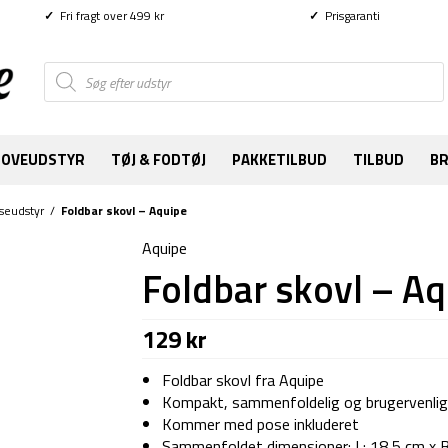
✓
Fri fragt over 499 kr
✓
Prisgaranti
Products
search
SOVEUDSTYR
TØJ & FODTØJ
PAKKETILBUD
TILBUD
B
seudstyr
/
Foldbar skovl – Aquipe
Aquipe
Foldbar skovl – A
129
kr
Foldbar skovl fra Aquipe
Kompakt, sammenfoldelig og brugervenlig
Kommer med pose inkluderet
Sammenfoldet dimensioner: L: 18,5 cm x B