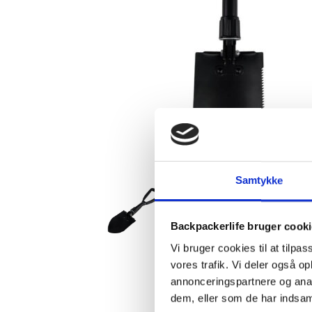
Samtykke
Backpackerlife bruger cook
Vi bruger cookies til at tilpas
vores trafik. Vi deler også 
annonceringspartnere og anal
dem, eller som de har indsaml