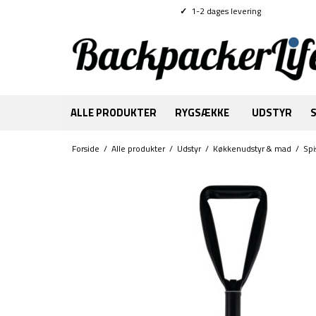
✓
1-2 dages levering
ALLE PRODUKTER
RYGSÆKKE
UDSTYR
Forside
/
Alle produkter
/
Udstyr
/
Køkkenudstyr & mad
/
Spi