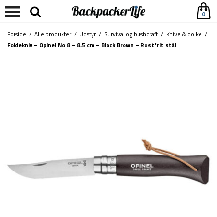
0
Forside
/
Alle produkter
/
Udstyr
/
Survival og bushcraft
/
Knive & dolke
/
Foldekniv – Opinel No 8 – 8,5 cm – Black Brown – Rustfrit stål