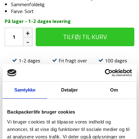
Sammenfoldelig
Farve: Sort
På lager - 1-2 dages levering
Foldekniv
TILFØJ TIL KURV
-
Opinel
No
8
1-2 dages
Fri fragt over
100 dages
-
levering
499 kr
returret
8,5
cm
-
Samtykke
Detaljer
Om
Black
Brown
-
Rustfrit
Backpackerlife bruger cookies
BESKRIVELSE
BRAND
FAQ
stål
Vi bruger cookies til at tilpasse vores indhold og
antal
Foldekniv no. 8 Trekking Black Brown fra Opinel er en smart
annoncer, til at vise dig funktioner til sociale medier og til
og brugbar kniv med en bladlængde på 8,5 cm. Kniven er lavet
at analysere vores trafik. Vi deler også oplysninger om