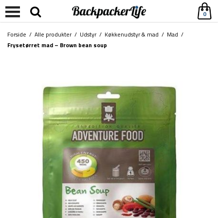
0
Forside
/
Alle produkter
/
Udstyr
/
Køkkenudstyr & mad
/
Mad
/
Frysetørret mad – Brown bean soup