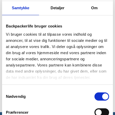
Retten er nem at tilberede og giver masser af energi, når du
for eksempel er på vandretur. Retten består af 1 portion, der
Samtykke
Detaljer
Om
indeholder 450 kalorier. Tilberedes let ved at hælde 400 ml
kogende vand i posen, og så vente 8 minutter.
Backpackerlife bruger cookies
Nettovægten er blot 109 gram, og dette frysetørret mad til
outdoor har en holdbarhed på hele 48 måneder.
Vi bruger cookies til at tilpasse vores indhold og
annoncer, til at vise dig funktioner til sociale medier og til
Indhold: kidneybønner (42%), 17% kartoffelpulver (kartoffel,
at analysere vores trafik. Vi deler også oplysninger om
emulgator (E471), syrningsmiddel (citronsyre),
din brug af vores hjemmeside med vores partnere inden
konserveringsmiddel (E222)), solsikkeolie, krydderiblanding
(kartoffelstivelse, paprikapulver, rapsprotein, sukker, salt,
for sociale medier, annonceringspartnere og
løgpulver, gurkemeje, aroma, cayenne (2%), gærekstrakt,
analysepartnere. Vores partnere kan kombinere disse
spidskommen, peberfrugt, peberfrugt (5%), grønne bønner
data med andre oplysninger, du har givet dem, eller som
(4%), glukosesirup, champignon (3%), hydrolyseret protein
de har indsamlet fra din brug af deres tjenester.
(majs, rapsfrø) ), modificeret stivelse (modificeret
majsstivelse), syrningsmiddel (rosmarinekstrakt), cayenne
Samtykkevalg
(0,08%)
Nødvendig
Præferencer