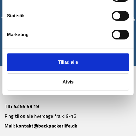
Få unikke tilbud og rabatter
Statistik
Tilmeld dig vores nyhedsbrev og modtag med det samme en 10%
rabatkode til din første ordre*
Marketing
Tilmeld
*Gælder ikke allerede nedsatte varer
Tillad alle
Afvis
Tlf:
42 55 59 19
Ring til os alle hverdage fra kl 9-16
Mail:
kontakt@backpackerlife.dk