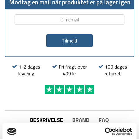
Modtag en mail når produktet er på lager igen
1-2 dages
Fri fragt over
100 dages
levering
499 kr
returret
BESKRIVELSE
BRAND
FAQ
Frysetørret Brown Bean Soup ret fra Adventure Food.