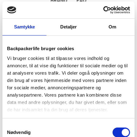
BRAND
FAQ
Frysetørret Pasta alle Noci fra Adventure Food, som er
kendte for deres høje kalorie indhold i forhold til vægt. Pasta
alle Noci retten er nem at tilberede og giver masser af energi,
Samtykke
Detaljer
Om
når du for eksempel er på vandretur. Retten består af 1
portion, der indeholder 600 kalorier. Tilberedes let ved at
hælde 400 ml kogende vand i posen, og så vente 8 minutter.
Backpackerlife bruger cookies
Nettovægten er blot 143 gram, og dette frysetørret mad til
Vi bruger cookies til at tilpasse vores indhold og
outdoor har en holdbarhed på hele 48 måneder.
annoncer, til at vise dig funktioner til sociale medier og til
at analysere vores trafik. Vi deler også oplysninger om
Indholdet består af: 57% pasta (
hvede
,
æg
, salt), tomat
din brug af vores hjemmeside med vores partnere inden
(12%),
valnødder
(11%), solsikkeolie, kartoffel stivelse, ærter
for sociale medier, annonceringspartnere og
(2%), løg, glucosesirup, sukker, salt, modificeret stivelse
analysepartnere. Vores partnere kan kombinere disse
(modificeret majsstivelse), oregano (0.36%), acidulant
data med andre oplysninger, du har givet dem, eller som
(rosmarinekstrakt), peber, timian (0.07%), purløg, merian,
løgpulver, persille, basilikum.
de har indsamlet fra din brug af deres tjenester.
Allergi-information:
Indeholder gluten, æg, nødder. Kan
Samtykkevalg
indeholde spor fra: jordnødder.
Nødvendig