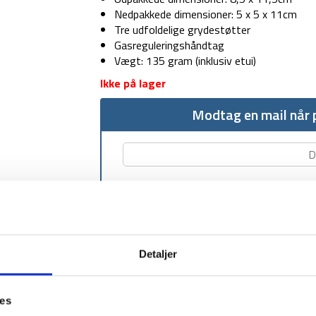
Nedpakkede dimensioner: 5 x 5 x 11cm
Tre udfoldelige grydestøtter
Gasreguleringshåndtag
Vægt: 135 gram (inklusiv etui)
Ikke på lager
Modtag en mail når p
Detaljer
1-2 dages levering
Fri fr
ies