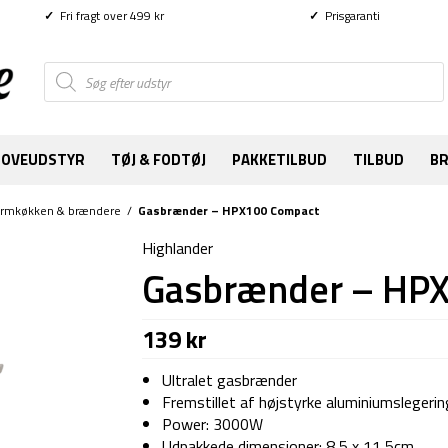
✓
Fri fragt over 499 kr
✓
Prisgaranti
Products
search
SOVEUDSTYR
TØJ & FODTØJ
PAKKETILBUD
TILBUD
B
ormkøkken & brændere
/
Gasbrænder – HPX100 Compact
Highlander
Gasbrænder – HP
139
kr
Ultralet gasbrænder
Fremstillet af højstyrke aluminiumslegering
Power: 3000W
Udpakkede dimensioner: 8,5 x 11,5cm