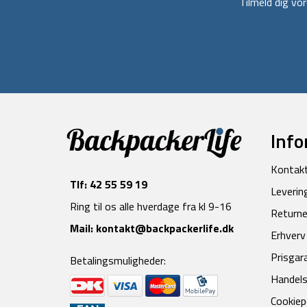
Tilmeld dig v
Info
Kontak
Tlf:
42 55 59 19
Leverin
Ring til os alle hverdage fra kl 9-16
Returne
Mail:
kontakt@backpackerlife.dk
Erhverv
Prisgar
Betalingsmuligheder:
Handels
Cookiepo