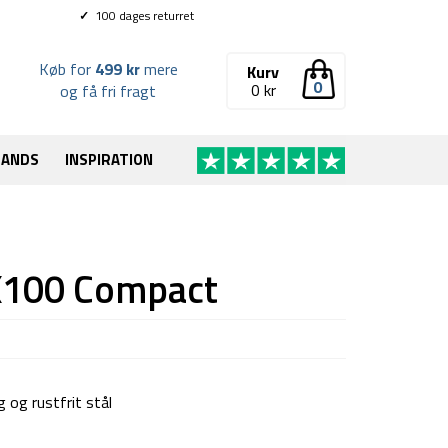
✓
100 dages returret
Køb for
499 kr
mere
Kurv
0
0
kr
og få fri fragt
RANDS
INSPIRATION
X100 Compact
 og rustfrit stål