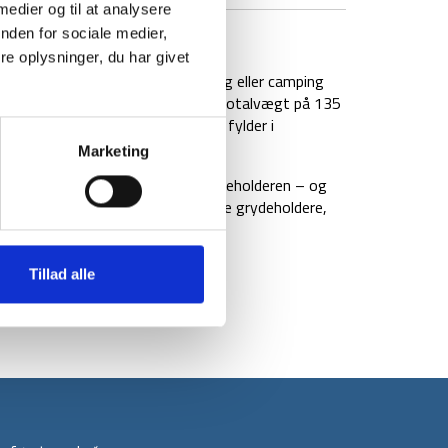
 medier og til at analysere
nden for sociale medier,
BRAND
FAQ
e oplysninger, du har givet
r nem at tage med på backpacking eller camping
 i dens nedpakket form og har en totalvægt på 135
et ikke vejer noget, og som ikke fylder i
Marketing
 skruer den bare direkte på gasbeholderen – og
kommer desuden med tre udfoldelige grydeholdere,
Tillad alle