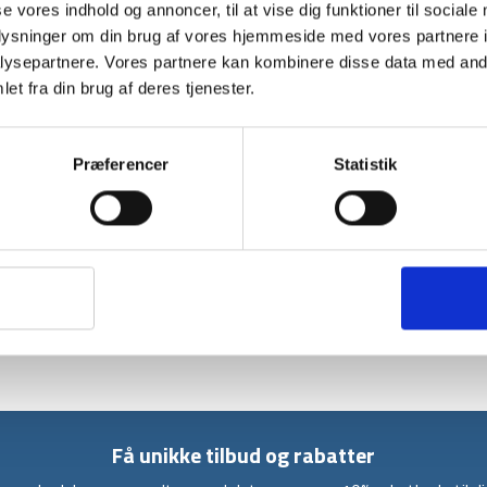
se vores indhold og annoncer, til at vise dig funktioner til sociale
oplysninger om din brug af vores hjemmeside med vores partnere i
BESKRIVELSE
ysepartnere. Vores partnere kan kombinere disse data med andr
Denne kompakte gasbrænder fra Highlander e
et fra din brug af deres tjenester.
turen. Gasbrænderen fylder kun 5 x 5 x 11cm
gram. Dermed får du en gasbrænder, der sort s
rygsækken.
Præferencer
Statistik
Den kompakte gasbrænder er nem at bruge. Du
så er du klar til at lave mad. Gasbrænderen 
der sikrer, at din gryde står stabilt.
Få unikke tilbud og rabatter