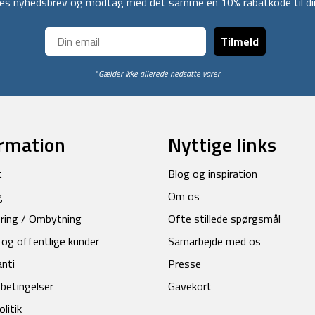
ores nyhedsbrev og modtag med det samme en 10% rabatkode til din
Tilmeld
*Gælder ikke allerede nedsatte varer
rmation
Nyttige links
t
Blog og inspiration
g
Om os
ring / Ombytning
Ofte stillede spørgsmål
 og offentlige kunder
Samarbejde med os
anti
Presse
betingelser
Gavekort
litik