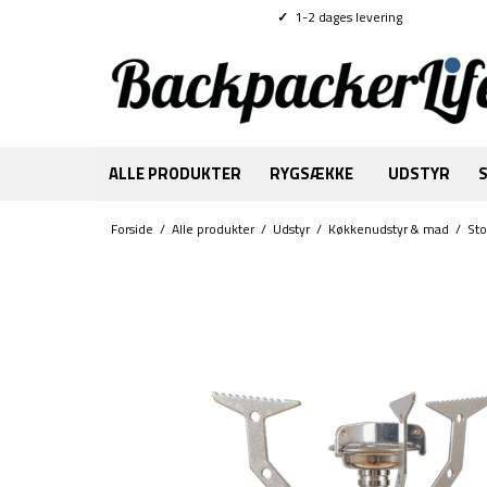
✓
1-2 dages levering
ALLE PRODUKTER
RYGSÆKKE
UDSTYR
Forside
/
Alle produkter
/
Udstyr
/
Køkkenudstyr & mad
/
St