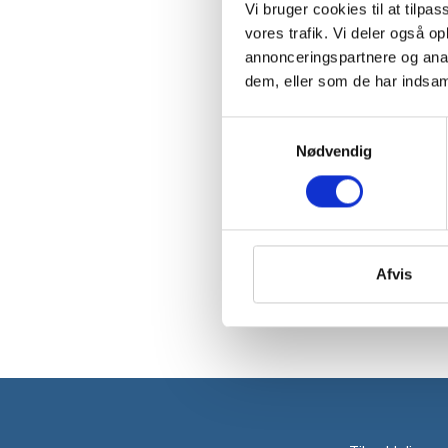
Vi bruger cookies til at tilpas
vores trafik. Vi deler også 
annonceringspartnere og anal
dem, eller som de har indsaml
Samtykkevalg
Nødvendig
Afvis