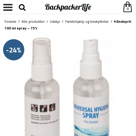
0
Forside
/
Alle produkter
/
Udstyr
/
Førstehjælp og beskyttelse
/
Håndsprit
100 ml spray – 75%
-24%