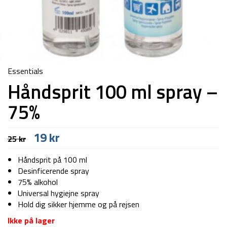
Essentials
Håndsprit 100 ml spray –
75%
Den
Den
19
kr
25
kr
oprindelige
aktuelle
pris
pris
Håndsprit på 100 ml
var:
er:
Desinficerende spray
25 kr.
19 kr.
75% alkohol
Universal hygiejne spray
Hold dig sikker hjemme og på rejsen
Ikke på lager