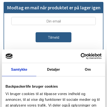
Modtag en mail når produktet er på lager igen
1-2 dages
Fri fragt over
100 dages
levering
499 kr
returret
Samtykke
Detaljer
Om
Backpackerlife bruger cookies
Vi bruger cookies til at tilpasse vores indhold og
BESKRIVELSE
BRAND
FAQ
annoncer, til at vise dig funktioner til sociale medier og til
at analysere vores trafik. Vi deler også oplysninger om