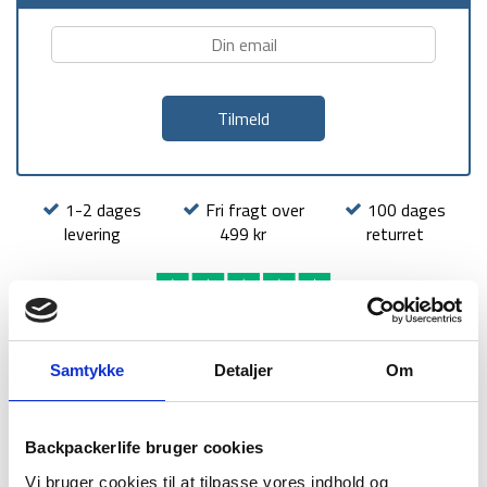
1-2 dages
Fri fragt over
100 dages
levering
499 kr
returret
Samtykke
Detaljer
Om
BESKRIVELSE
BRAND
FAQ
Når man backpacker, trekker eller generelt er på farten er det
Backpackerlife bruger cookies
vigtigt at opretholde en god hygiejne. Denne håndsprit til
Vi bruger cookies til at tilpasse vores indhold og