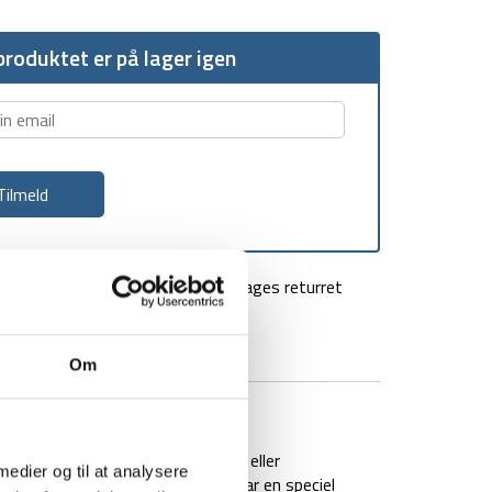
roduktet er på lager igen
agt over 499 kr
100 dages returret
Om
BRAND
FAQ
t toldere ikke ødelægger din lås eller
 medier og til at analysere
ngerer på den måde, at toldere har en speciel