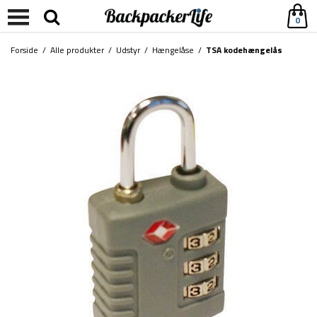
0
Forside
/
Alle produkter
/
Udstyr
/
Hængelåse
/
TSA kodehængelås