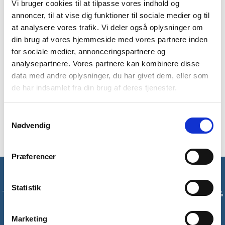
Vi bruger cookies til at tilpasse vores indhold og
For at indstille din egen kode, skal du følge disse 4 steps
:
annoncer, til at vise dig funktioner til sociale medier og til
at analysere vores trafik. Vi deler også oplysninger om
Startkoden er 0-0-0. Indstil denne kode og åben låsen.
din brug af vores hjemmeside med vores partnere inden
Drej låsen 90 grader mod uret, tryk låsen ned, og drej låsen
for sociale medier, annonceringspartnere og
yderligere 90 grader mod uret.
analysepartnere. Vores partnere kan kombinere disse
Indstil den ønskede kode (og husk den!).
data med andre oplysninger, du har givet dem, eller som
Drej låsen tilbage til udgangspunktet (180 grader med
de har indsamlet fra din brug af deres tjenester.
uret). Hermed er låsen indstillet og fungerer med din nye
kode.
Samtykkevalg
Vil du ændre koden senere, skal du blot følge de 4 steps igen.
Nødvendig
Præferencer
Få unikke tilbud og rabatter
Statistik
Tilmeld dig vores nyhedsbrev og modtag med det samme en 10%
rabatkode til din første ordre*
Marketing