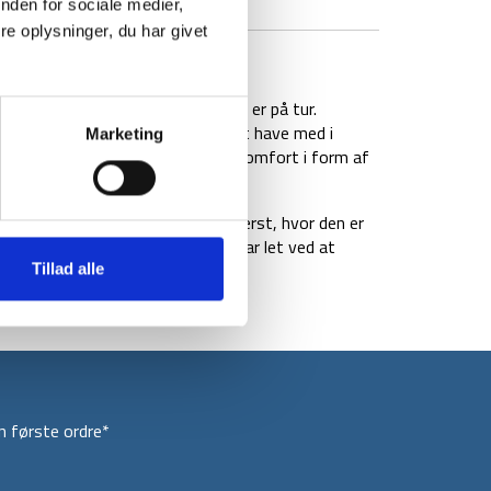
nden for sociale medier,
e oplysninger, du har givet
BRAND
FAQ
uden du ikke kan undvære når du er på tur.
5 x 5,5 cm, derfor er den nem at have med i
Marketing
ompakt design, med ekstra god komfort i form af
 af TPU. Her går der paneler øverst, hvor den er
w udstyret med en ventil, så du har let ved at
Tillad alle
 første ordre*