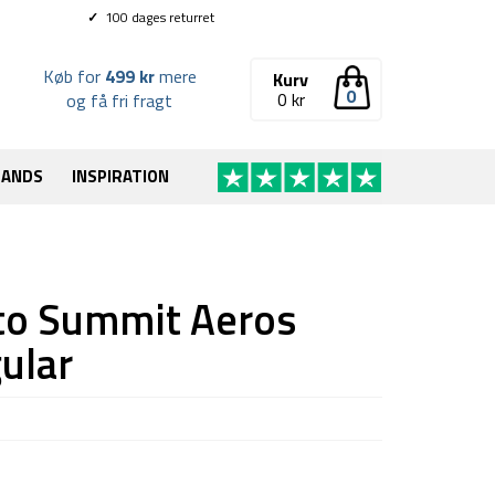
✓
100 dages returret
Køb for
499 kr
mere
Kurv
0
0
kr
og få fri fragt
RANDS
INSPIRATION
to Summit Aeros
ular