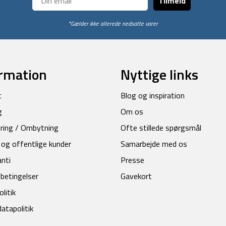
Tilmeld
*Gælder ikke allerede nedsatte varer
rmation
Nyttige links
t
Blog og inspiration
g
Om os
ring / Ombytning
Ofte stillede spørgsmål
 og offentlige kunder
Samarbejde med os
anti
Presse
betingelser
Gavekort
litik
atapolitik