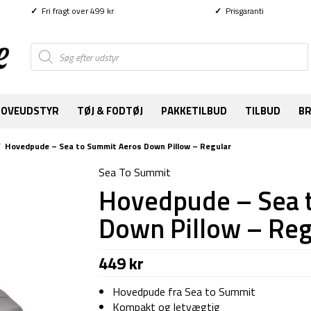
✓
Fri fragt over 499 kr
✓
Prisgaranti
Products
search
SOVEUDSTYR
TØJ & FODTØJ
PAKKETILBUD
TILBUD
B
/
Hovedpude – Sea to Summit Aeros Down Pillow – Regular
Sea To Summit
Hovedpude – Sea 
Down Pillow – Reg
449
kr
Hovedpude fra Sea to Summit
Kompakt og letvægtig