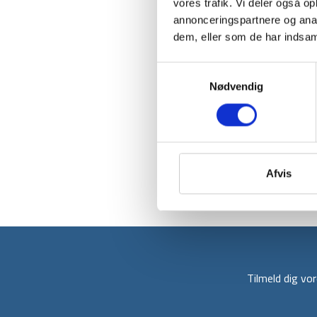
vores trafik. Vi deler også 
annonceringspartnere og anal
dem, eller som de har indsaml
Samtykkevalg
Nødvendig
Afvis
Tilmeld dig v