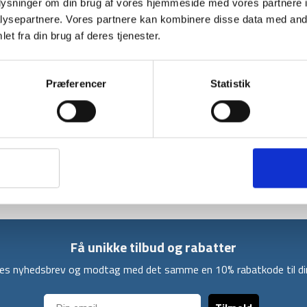
oplysninger om din brug af vores hjemmeside med vores partnere i
ysepartnere. Vores partnere kan kombinere disse data med andr
BESKRIVELSE
et fra din brug af deres tjenester.
Aeros Down Pillow fra Sea to Summit. Hovedp
Komprimeret har hovedpuden dimensionerne 9,
Præferencer
Statistik
rygsækken. Hovedpuden kommer i et let og k
andedun.
Puden er opbygget omkring en oppustelig pose
fyldt op med dun. Til slut er Aeros Down Pillo
justere selve hårdheden af hovedpuden.
Få unikke tilbud og rabatter
ores nyhedsbrev og modtag med det samme en 10% rabatkode til din