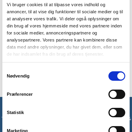
Vi bruger cookies til at tilpasse vores indhold og
annoncer, til at vise dig funktioner til sociale medier og til
BESKRIVELSE
BRAND
FAQ
at analysere vores trafik. Vi deler også oplysninger om
din brug af vores hjemmeside med vores partnere inden
Denne hydration pack er en 4 liters rygsæk med drikkeblære
for sociale medier, annonceringspartnere og
kapacitet. Kestrel har en kapacitet på 4 liter, og er lavet til
analysepartnere. Vores partnere kan kombinere disse
vandreture, race og løb. Kestrel har en 2 liters drikkeblære
data med andre oplysninger, du har givet dem, eller som
kapacitet, og yderligere 2 liters opbevaringskapacitet.
de har indsamlet fra din brug af deres tjenester.
Rygsækken er lavet i mini ripstop polyester med
vandafvisende PU overbladehandling, og rygsystemet er
Samtykkevalg
lavet i åndbart polstret mesh-materiale.
Nødvendig
Præferencer
Få unikke tilbud og rabatter
Statistik
Tilmeld dig vores nyhedsbrev og modtag med det samme en 10%
rabatkode til din første ordre*
Marketing