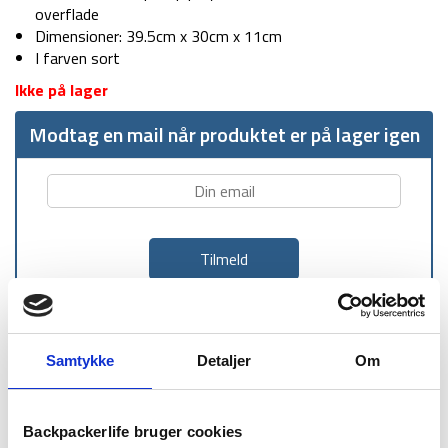
overflade
Dimensioner: 39.5cm x 30cm x 11cm
I farven sort
Ikke på lager
Modtag en mail når produktet er på lager igen
1-2 dages
Fri fragt over
100 dages
Samtykke
Detaljer
Om
levering
499 kr
returret
Backpackerlife bruger cookies