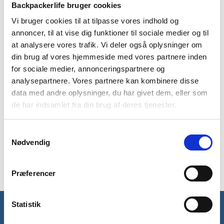
Over
Backpackerlife bruger cookies
antal
Vi bruger cookies til at tilpasse vores indhold og
annoncer, til at vise dig funktioner til sociale medier og til
BESKRIVELSE
BRAND
FAQ
at analysere vores trafik. Vi deler også oplysninger om
din brug af vores hjemmeside med vores partnere inden
Lav din egen barista kaffe med Frontier Ultralight Collapsible
Pour Over uanset hvor du befinder dig – om det er en
for sociale medier, annonceringspartnere og
sheltertur, camping eller bare en vandretur. Mulighederne er
analysepartnere. Vores partnere kan kombinere disse
mange. Det sammenklappelige kaffefilter passer til en
data med andre oplysninger, du har givet dem, eller som
portion kaffe som svarer til ca. 30 gram malet kaffe. Filteret
de har indsamlet fra din brug af deres tjenester.
filtrerer kaffen til en fyldig og smagsrig kop kaffe.
Monteringsbunden passer til langt de fleste krus og flasker.
Samtykkevalg
Desuden kan det sammenklappelige kaffefilter opbevares
Nødvendig
inde i Frontier sammenklappelige kedel.
Præferencer
Statistik
Få unikke tilbud og rabatter