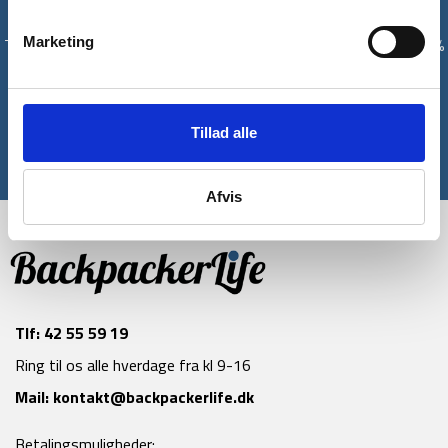
Få unikke tilbud og rabatter
Marketing
Tilmeld dig vores nyhedsbrev og modtag med det samme en 10%
rabatkode til din første ordre*
Tilmeld
Tillad alle
*Gælder ikke allerede nedsatte varer
Afvis
Tlf:
42 55 59 19
Ring til os alle hverdage fra kl 9-16
Mail:
kontakt@backpackerlife.dk
Betalingsmuligheder: