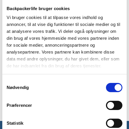
Backpackerlife bruger cookies
Vi bruger cookies til at tilpasse vores indhold og
annoncer, til at vise dig funktioner til sociale medier og til
at analysere vores trafik. Vi deler også oplysninger om
BESKRIVELSE
BRAND
FAQ
din brug af vores hjemmeside med vores partnere inden
for sociale medier, annonceringspartnere og
Kaffetragten fra Sea to Summit er til dig, som elsker kaffe
analysepartnere. Vores partnere kan kombinere disse
på en god outdoor- eller telttur. X-Brew er en
data med andre oplysninger, du har givet dem, eller som
sammenklappelig kaffetragt med et genanvendeligt mesh-
de har indsamlet fra din brug af deres tjenester.
filter. Dens kompakte størrelse og kapacitet kan byde på to
kopper kaffe, og er den perfekte tilføjelse til din tur.
Samtykkevalg
X-Brew er fremstillet af fødevaregodkendt og
Nødvendig
varmebestandig silikone og er ekstremt holdbar, nem at bruge
og fylder næsten ingenting, når den er foldet sammen.
Præferencer
Statistik