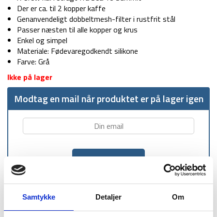
Der er ca. til 2 kopper kaffe
Genanvendeligt dobbeltmesh-filter i rustfrit stål
Passer næsten til alle kopper og krus
Enkel og simpel
Materiale: Fødevaregodkendt silikone
Farve: Grå
Ikke på lager
Modtag en mail når produktet er på lager igen
Samtykke
Detaljer
Om
1-2 dages
Fri fragt over
100 dages
levering
499 kr
returret