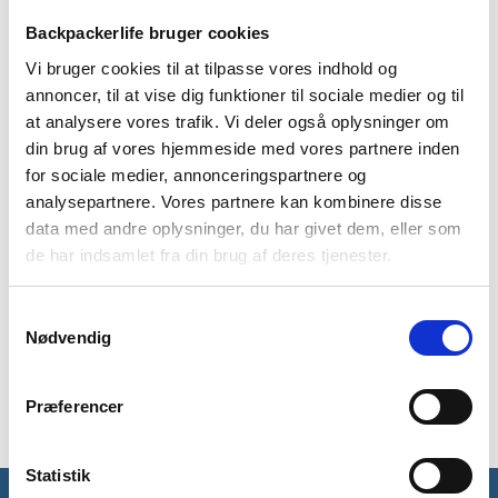
-
-
Backpackerlife bruger cookies
3
Blå
stk
Vi bruger cookies til at tilpasse vores indhold og
annoncer, til at vise dig funktioner til sociale medier og til
at analysere vores trafik. Vi deler også oplysninger om
BESKRIVELSE
BRAND
FAQ
din brug af vores hjemmeside med vores partnere inden
Med Katadyns BeFree AC Replacement Cartridge filter kan du
for sociale medier, annonceringspartnere og
altid få rent vand på turen. Det ultralette drikkefilter er
analysepartnere. Vores partnere kan kombinere disse
udstyret med en EZ-Clean membran, som ved hjælp af meget
data med andre oplysninger, du har givet dem, eller som
små porer tilbageholder mikroorganismer, såsom bakterier og
de har indsamlet fra din brug af deres tjenester.
sedimenter. Filteret fjerner bakterier ned til 0,1 micron,
svarende til 0,0001 mm. Du bør skifte dit Katadyns BeFee
Samtykkevalg
filter efter 1000 liter har passeret igennem, alt efter hvilken
Nødvendig
vandkvalitet der kommer igennem.
Obs: Dette er et udskiftnings-filter.
Præferencer
Statistik