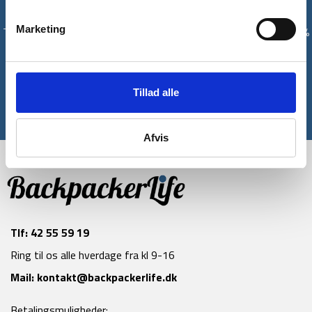
Få unikke tilbud og rabatter
Marketing
Tilmeld dig vores nyhedsbrev og modtag med det samme en 10%
rabatkode til din første ordre*
Tilmeld
Tillad alle
*Gælder ikke allerede nedsatte varer
Afvis
Tlf:
42 55 59 19
Ring til os alle hverdage fra kl 9-16
Mail:
kontakt@backpackerlife.dk
Betalingsmuligheder: