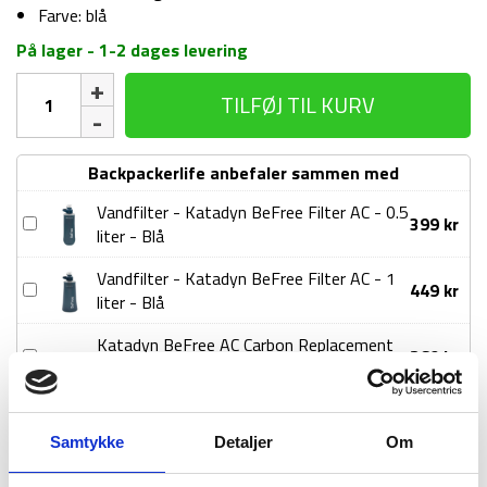
Farve: blå
På lager - 1-2 dages levering
Katadyn
TILFØJ TIL KURV
BeFree
AC
Replacement
Backpackerlife anbefaler sammen med
Cartridge
filter
Vandfilter - Katadyn BeFree Filter AC - 0.5
Vandfilter
399
kr
-
liter - Blå
-
Blå
Katadyn
antal
Vandfilter - Katadyn BeFree Filter AC - 1
Vandfilter
449
kr
BeFree
liter - Blå
-
Filter
Katadyn
AC
Katadyn BeFree AC Carbon Replacement
Katadyn
269
kr
BeFree
-
filter - 3 stk
BeFree
Filter
0.5
AC
AC
liter
1-2 dages
Fri fragt over
100 dages
Carbon
-
-
Samtykke
Detaljer
Om
levering
499 kr
returret
Replacement
1
Blå
filter
liter