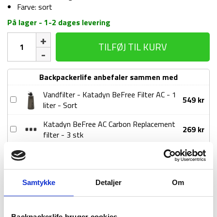
Farve: sort
På lager - 1-2 dages levering
Katadyn
TILFØJ TIL KURV
BeFree
AC
Replacement
Backpackerlife anbefaler sammen med
Cartridge
filter
Vandfilter - Katadyn BeFree Filter AC - 1
Vandfilter
549
kr
-
liter - Sort
-
Sort
Katadyn
antal
Katadyn BeFree AC Carbon Replacement
Katadyn
269
kr
BeFree
filter - 3 stk
BeFree
Filter
AC
AC
1-2 dages
Fri fragt over
100 dages
Carbon
-
levering
499 kr
returret
Replacement
1
filter
Samtykke
Detaljer
Om
liter
-
-
3
Sort
stk
Backpackerlife bruger cookies