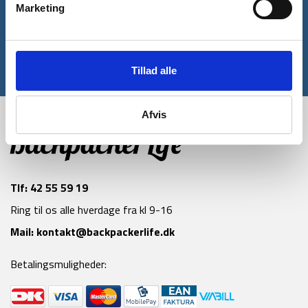
rabatkode til din første ordre*
Marketing
Tilmeld
Tillad alle
*Gælder ikke allerede nedsatte varer
Afvis
Tlf:
42 55 59 19
Ring til os alle hverdage fra kl 9-16
Mail:
kontakt@backpackerlife.dk
Betalingsmuligheder: