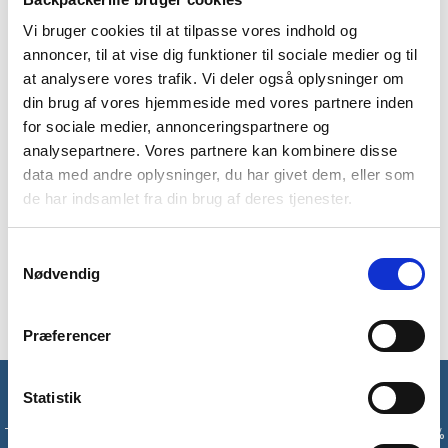
Vi bruger cookies til at tilpasse vores indhold og
BESKRIVELSE
BRAND
FAQ
annoncer, til at vise dig funktioner til sociale medier og til
at analysere vores trafik. Vi deler også oplysninger om
Med Katadyns BeFree AC Replacement Cartridge filter kan du
din brug af vores hjemmeside med vores partnere inden
altid få rent vand på turen. Det ultralette drikkefilter er
for sociale medier, annonceringspartnere og
udstyret med en EZ-Clean membran, som ved hjælp af meget
analysepartnere. Vores partnere kan kombinere disse
små porer tilbageholder mikroorganismer, såsom bakterier og
data med andre oplysninger, du har givet dem, eller som
sedimenter. Filteret fjerner bakterier ned til 0,1 micron,
de har indsamlet fra din brug af deres tjenester.
svarende til 0,0001 mm. Du bør skifte dit Katadyns BeFee
filter efter 1000 liter har passeret igennem, alt efter hvilken
vandkvalitet der kommer igennem.
Samtykkevalg
Nødvendig
Obs: Dette er et udskiftnings-filter.
Præferencer
Få unikke tilbud og rabatter
Statistik
Tilmeld dig vores nyhedsbrev og modtag med det samme en 10%