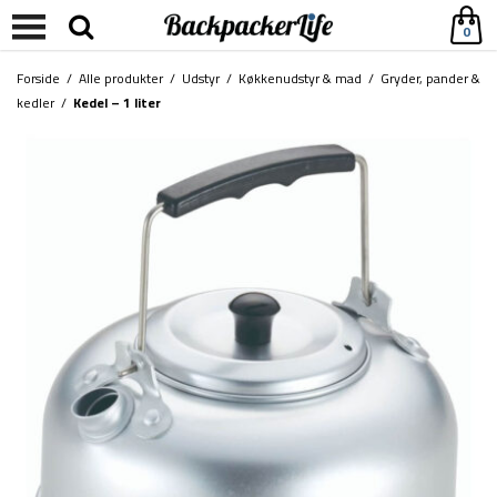
0
Forside
/
Alle produkter
/
Udstyr
/
Køkkenudstyr & mad
/
Gryder, pander &
kedler
/
Kedel – 1 liter