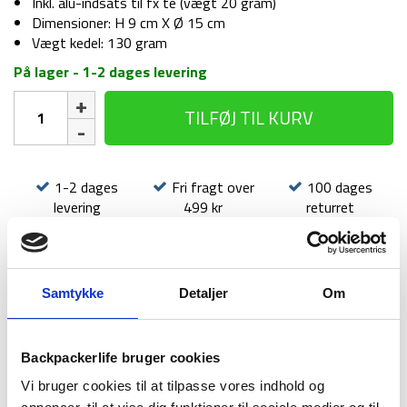
Inkl. alu-indsats til fx te (vægt 20 gram)
Dimensioner: H 9 cm X Ø 15 cm
Vægt kedel: 130 gram
På lager - 1-2 dages levering
Kedel
TILFØJ TIL KURV
-
1
liter
antal
1-2 dages
Fri fragt over
100 dages
levering
499 kr
returret
Samtykke
Detaljer
Om
BESKRIVELSE
BRAND
FAQ
Backpackerlife bruger cookies
Denne kedel er på 1 liter og er lavet af letvægts aluminium.
Vi bruger cookies til at tilpasse vores indhold og
Kedelen kan bruges til hurtig kogning af vand til madlavning,