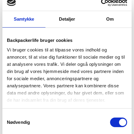
1-2 dages
Fri fragt over
100 dages
levering
499 kr
returret
Samtykke
Detaljer
Om
Backpackerlife bruger cookies
Vi bruger cookies til at tilpasse vores indhold og
BESKRIVELSE
YDERLIGERE INFORMATION
annoncer, til at vise dig funktioner til sociale medier og til
at analysere vores trafik. Vi deler også oplysninger om
BRAND
FAQ
din brug af vores hjemmeside med vores partnere inden
for sociale medier, annonceringspartnere og
Med Flex Squeeze Bottle får du en vandflaske med et 2-trins
analysepartnere. Vores partnere kan kombinere disse
filter, der beskytter mod 99,9999 % bakterier, parasitter og
mikroplaster. Flasken har en kapacitet på 650 ml og er optimal
data med andre oplysninger, du har givet dem, eller som
til outdoor og rejser. Den fleksible flaske kan foldes sammen,
de har indsamlet fra din brug af deres tjenester.
og vejer blot 89 gram, så den er let at tage med på farten.
Samtykkevalg
Vandfilteret renser op til 2000 liter, og når det er opbrugt vil
Nødvendig
der ikke kunne komme vand gennemfilteret. Yderligere har Flex
Squeeze Bottle et kulfilter, der reducere dårlig smag i op til