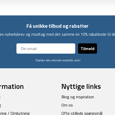
Få unikke tilbud og rabatter
ores nyhedsbrev og modtag med det samme en 10% rabatkode til din
Tilmeld
*Gælder ikke allerede nedsatte varer
rmation
Nyttige links
t
Blog og inspiration
g
Om os
ring / Ombytning
Ofte stillede spørgsmål