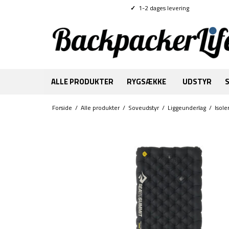
✓
1-2 dages levering
ALLE PRODUKTER
RYGSÆKKE
UDSTYR
Forside
/
Alle produkter
/
Soveudstyr
/
Liggeunderlag
/
Isole