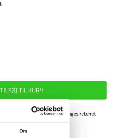
t
TILFØJ TIL KURV
agt over 499 kr
100 dages returret
Om