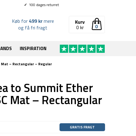
✓
100 dages returret
Køb for
499 kr
mere
Kurv
0
0
kr
og få fri fragt
RANDS
INSPIRATION
C Mat – Rectangular – Regular
ea to Summit Ether
SC Mat – Rectangular
GRATIS FRAGT