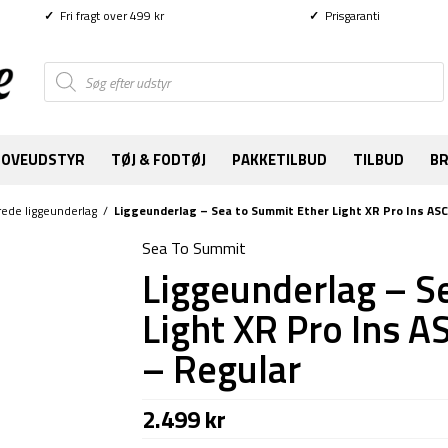
✓
Fri fragt over 499 kr
✓
Prisgaranti
Products
search
SOVEUDSTYR
TØJ & FODTØJ
PAKKETILBUD
TILBUD
B
rede liggeunderlag
/
Liggeunderlag – Sea to Summit Ether Light XR Pro Ins AS
Sea To Summit
Liggeunderlag – S
Light XR Pro Ins A
– Regular
2.499
kr