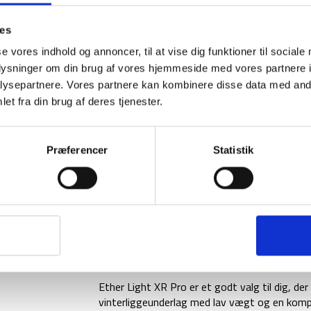
Pro
Ins
BESKRIVELSE
ASC
ies
Mat
se vores indhold og annoncer, til at vise dig funktioner til sociale
Ether Light XR Pro fra Sea to Summit er et iso
-
forhold. Komfort, lav vægt og pakbarhed har 
oplysninger om din brug af vores hjemmeside med vores partnere i
Rectangular
liggeunderlag. Liggeunderlaget er en videreud
ysepartnere. Vores partnere kan kombinere disse data med andr
-
lettere, mere kompakt og bedre isolerende, hvi
et fra din brug af deres tjenester.
Regular
køligt klima.
antal
Liggeunderlaget er opbygget af flere lag The
Præferencer
Statistik
reducere kulde fra jorden. Konstruktionen mod
liggeunderlagets luftkanaler, hvilket giver en
komfortabel at sove på. Dette liggeunderlag h
forbedret. Med en kraftigere TPU-belægning p
Underlaget er 10 cm tykt, hvilket sikrer en go
Liggeunderlaget leveres med en EXPRESS-ven
nemt kan pumpe dit liggeunderlag op.
Ether Light XR Pro er et godt valg til dig, d
vinterliggeunderlag med lav vægt og en komp