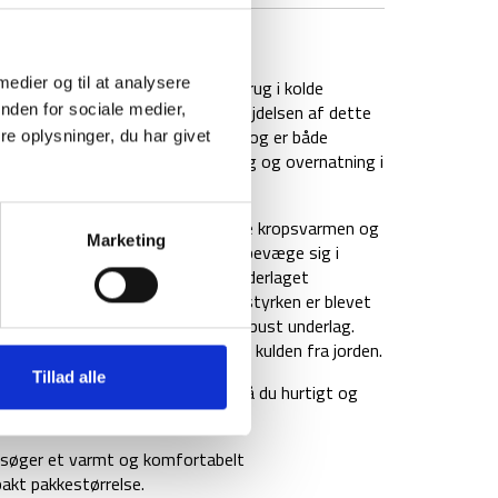
BRAND
FAQ
 medier og til at analysere
lerende liggeunderlag skabt til brug i kolde
været vigtige faktorer for udarbejdelsen af dette
nden for sociale medier,
vikling af Ether Light XR Extreme og er både
e oplysninger, du har givet
lket gør den perfekt til vinterbrug og overnatning i
rmalCore-isolering, som reflektere kropsvarmen og
Marketing
virker samtidigt at kold luft kan bevæge sig i
 bedre isoleringsevne, samt gør underlaget
ar derfor en R-værdi på 7,4. Slidstyrken er blevet
å oversiden giver det et mere robust underlag.
d liggekomfort og god afstand til kulden fra jorden.
Tillad alle
til og en Airstream pumpsack, så du hurtigt og
er søger et varmt og komfortabelt
akt pakkestørrelse.