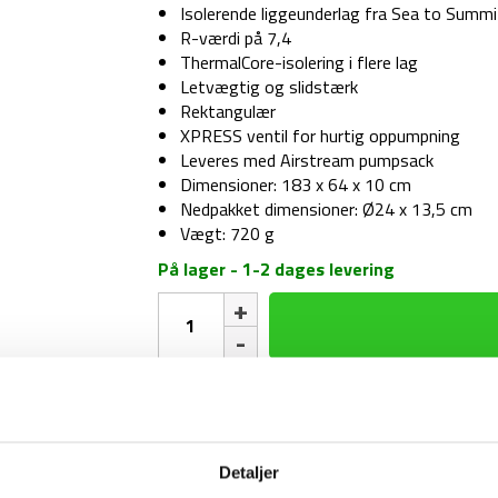
Isolerende liggeunderlag fra Sea to Summi
R-værdi på 7,4
ThermalCore-isolering i flere lag
Letvægtig og slidstærk
Rektangulær
XPRESS ventil for hurtig oppumpning
Leveres med Airstream pumpsack
Dimensioner: 183 x 64 x 10 cm
Nedpakket dimensioner: Ø24 x 13,5 cm
Vægt: 720 g
På lager - 1-2 dages levering
Liggeunderlag
-
Sea
to
Summit
1-2 dages levering
Fri fr
Ether
Light
XR
Detaljer