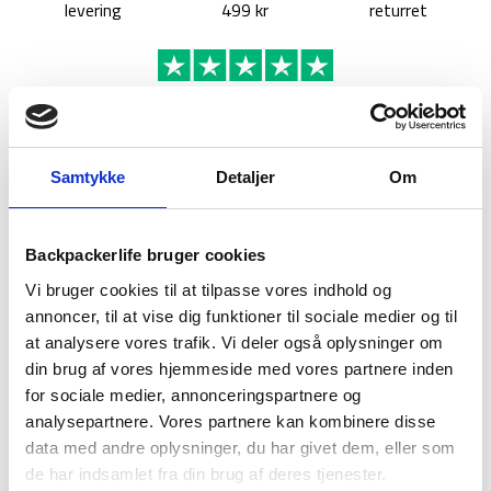
levering
499 kr
returret
BESKRIVELSE
BRAND
FAQ
Samtykke
Detaljer
Om
Central America, Lonely Planet (10th ed. July 19) er din 768
siders guide til de fedeste oplevelser i Centralamerika på et
Backpackerlife bruger cookies
mindre budget! Guiden tilbyder de meste relevante og up-to-
date råd om hvad der skal ses og hvad der kan skippes, hvilke
Vi bruger cookies til at tilpasse vores indhold og
skjulte oplevelser dig venter dig og hvordan du bedst muligt
annoncer, til at vise dig funktioner til sociale medier og til
optimerer dit rejsebudget.
at analysere vores trafik. Vi deler også oplysninger om
din brug af vores hjemmeside med vores partnere inden
Med Central America kan du altid finde budget orienterede
for sociale medier, annonceringspartnere og
anbefalinger i forhold mad, overnatning, sightseeing, byture,
analysepartnere. Vores partnere kan kombinere disse
skjulte perler de fleste guidebøger overser – alt sammen med
data med andre oplysninger, du har givet dem, eller som
ærlige anmeldelser tilknyttet. Guiden tilbyder
de har indsamlet fra din brug af deres tjenester.
planlægningsværktøjer og budget udregninger samt