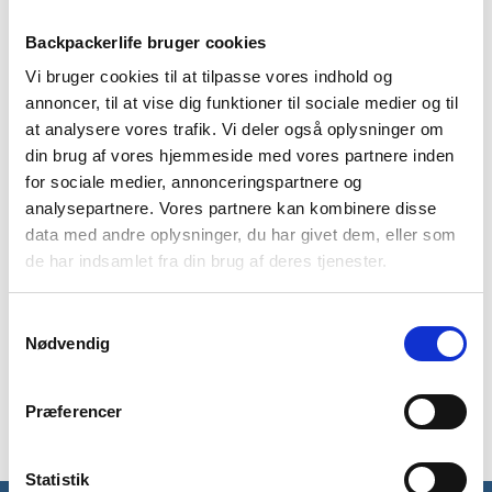
Backpackerlife bruger cookies
Vi bruger cookies til at tilpasse vores indhold og
annoncer, til at vise dig funktioner til sociale medier og til
at analysere vores trafik. Vi deler også oplysninger om
BESKRIVELSE
BRAND
FAQ
din brug af vores hjemmeside med vores partnere inden
for sociale medier, annonceringspartnere og
Denne Rapid Air Pump kan bruges til at puste luft hurtigere
analysepartnere. Vores partnere kan kombinere disse
ind i dit liggeunderlag. Derudover kan en Air Pump hjælpe med
data med andre oplysninger, du har givet dem, eller som
at modvirke kondens i liggeunderlaget, hvilket forlænger
liggeunderlagets levetid.
de har indsamlet fra din brug af deres tjenester.
En Air Pump er god at bruge hvis du lige har spist, eller hvis du
Samtykkevalg
er ude på tur i kolde måneder, hvor luften i dine lunger vil være
Nødvendig
varmere end luften udenfor – hvilket kan få liggeunderlaget til
at skulle pustes op af flere omgange for at holde
oppustningen. På dette fænomen hjælper en Rapid Air Pump.
Præferencer
Statistik