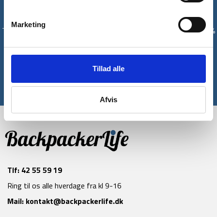
Få unikke tilbud og rabatter
Marketing
Tilmeld dig vores nyhedsbrev og modtag med det samme en 10%
rabatkode til din første ordre*
Tilmeld
Tillad alle
*Gælder ikke allerede nedsatte varer
Afvis
Tlf:
42 55 59 19
Ring til os alle hverdage fra kl 9-16
Mail:
kontakt@backpackerlife.dk