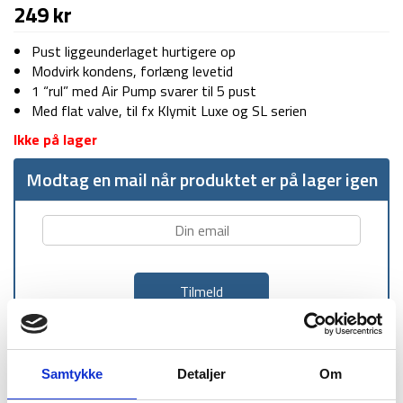
249
kr
Pust liggeunderlaget hurtigere op
Modvirk kondens, forlæng levetid
1 “rul” med Air Pump svarer til 5 pust
Med flat valve, til fx Klymit Luxe og SL serien
Ikke på lager
Modtag en mail når produktet er på lager igen
1-2 dages
Fri fragt over
100 dages
Samtykke
Detaljer
Om
levering
499 kr
returret