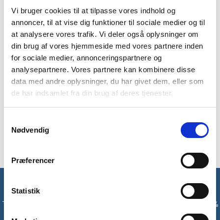
Vi bruger cookies til at tilpasse vores indhold og
annoncer, til at vise dig funktioner til sociale medier og til
at analysere vores trafik. Vi deler også oplysninger om
din brug af vores hjemmeside med vores partnere inden
BESKRIVELSE
BRAND
FAQ
for sociale medier, annonceringspartnere og
analysepartnere. Vores partnere kan kombinere disse
Multifunktions hovedbeklædning fra Aquipe kan blandt andet
data med andre oplysninger, du har givet dem, eller som
bruges som ansigtsbeskyttelse, halsedisse,
de har indsamlet fra din brug af deres tjenester.
hovedbeklædning, pandebånd og tørklæde.
Hovedbeklædningen kan bruges på mange forskellige måder,
hvilket gør den brugbar i mange situationer. Kun fantasien
Samtykkevalg
Nødvendig
sætter grænser.
Præferencer
Få unikke tilbud og rabatter
Statistik
Tilmeld dig vores nyhedsbrev og modtag med det samme en 10%
rabatkode til din første ordre*