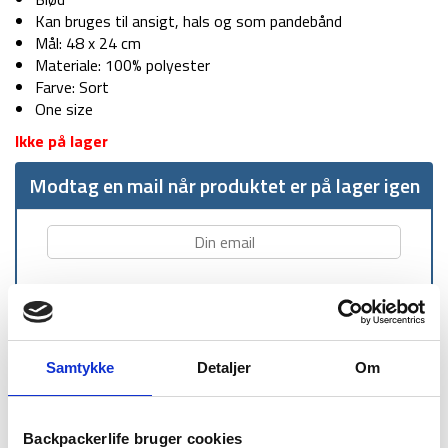
Kan bruges til ansigt, hals og som pandebånd
Mål: 48 x 24 cm
Materiale: 100% polyester
Farve: Sort
One size
Ikke på lager
Modtag en mail når produktet er på lager igen
Samtykke
Detaljer
Om
1-2 dages
Fri fragt over
100 dages
levering
499 kr
returret
Backpackerlife bruger cookies