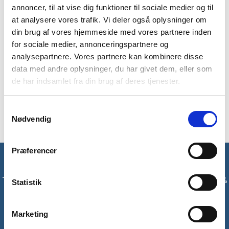
annoncer, til at vise dig funktioner til sociale medier og til
at analysere vores trafik. Vi deler også oplysninger om
din brug af vores hjemmeside med vores partnere inden
BESKRIVELSE
BRAND
FAQ
for sociale medier, annonceringspartnere og
analysepartnere. Vores partnere kan kombinere disse
Køb 10 stk mundbind. Det er 3-lags mundbind i klasse FFP1.
data med andre oplysninger, du har givet dem, eller som
De kan bruges som ekstra sikkerhed på turen, og er et krav i
de har indsamlet fra din brug af deres tjenester.
mange lufthavne og på offentlige pladser i mange lande. For
eksempel skal der bæres mundbind i danske lufthavne. De 10
mundbind kommer samlet i én pakke.
Samtykkevalg
Nødvendig
Præferencer
Få unikke tilbud og rabatter
Tilmeld dig vores nyhedsbrev og modtag med det samme en 10%
Statistik
rabatkode til din første ordre*
Marketing
Tilmeld