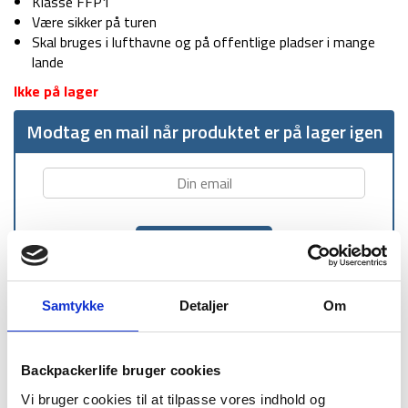
29 kr.
19 kr.
Klasse FFP1
Være sikker på turen
Skal bruges i lufthavne og på offentlige pladser i mange
lande
Ikke på lager
Modtag en mail når produktet er på lager igen
Samtykke
Detaljer
Om
1-2 dages
Fri fragt over
100 dages
levering
499 kr
returret
Backpackerlife bruger cookies
Vi bruger cookies til at tilpasse vores indhold og