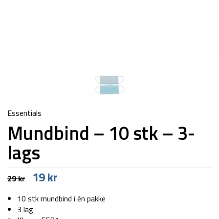
Essentials
Mundbind – 10 stk – 3-
lags
Den
Den
19
kr
29
kr
oprindelige
aktuelle
pris
pris
10 stk mundbind i én pakke
var:
er:
3 lag