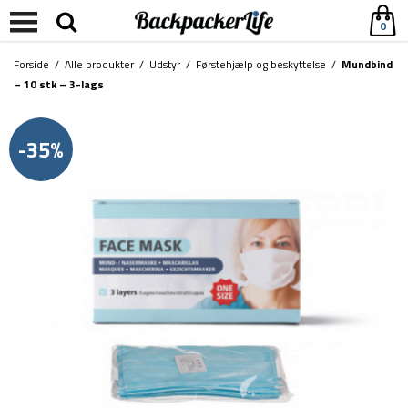
0
Forside
/
Alle produkter
/
Udstyr
/
Førstehjælp og beskyttelse
/
Mundbind
– 10 stk – 3-lags
-35%