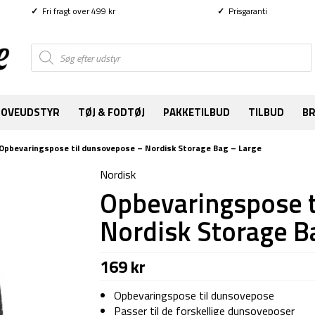
✓
Fri fragt over 499 kr
✓
Prisgaranti
Products
search
SOVEUDSTYR
TØJ & FODTØJ
PAKKETILBUD
TILBUD
B
Opbevaringspose til dunsovepose – Nordisk Storage Bag – Large
Nordisk
Opbevaringspose t
Nordisk Storage B
169
kr
Opbevaringspose til dunsovepose
Passer til de forskellige dunsoveposer