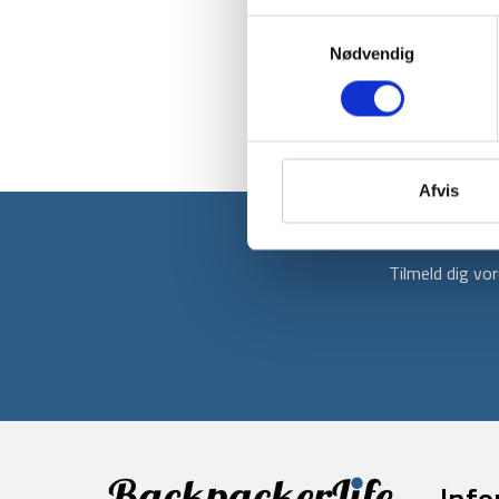
Samtykkevalg
Nødvendig
Afvis
Tilmeld dig v
Info