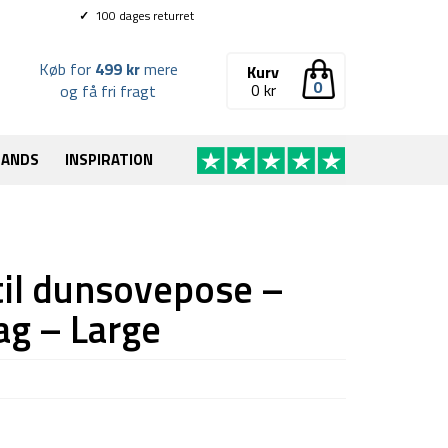
✓
100 dages returret
Køb for
499 kr
mere
Kurv
0
0
kr
og få fri fragt
RANDS
INSPIRATION
il dunsovepose –
ag – Large