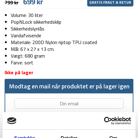
Den
Den
699
kr
799
kr
GRATIS FRAGT & RETUR
oprindelige
aktuelle
pris
pris
Volume: 30 liter
var:
er:
PopNLock sikkerhedsklip
799 kr.
699 kr.
Sikkerhedslynlås
Vandafvisende
Materiale: 200D Nylon riptop TPU coated
Mål: 67 x 27 x 13 cm.
Vægt: 680 gram
Farve: sort
Ikke på lager
Modtag en mail når produktet er på lager igen
Samtykke
Detaljer
Om