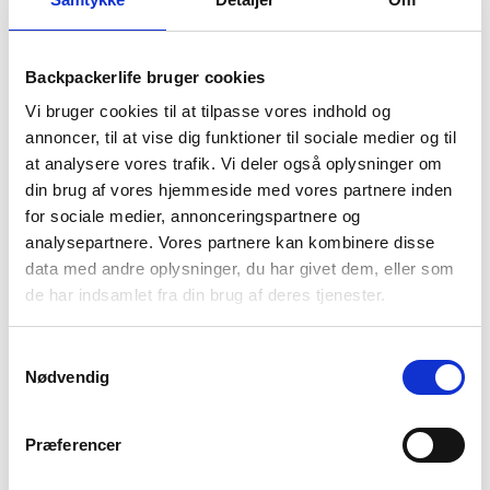
1-2 dages
Fri fragt over
100 dages
levering
499 kr
returret
Backpackerlife bruger cookies
Vi bruger cookies til at tilpasse vores indhold og
annoncer, til at vise dig funktioner til sociale medier og til
at analysere vores trafik. Vi deler også oplysninger om
din brug af vores hjemmeside med vores partnere inden
for sociale medier, annonceringspartnere og
BESKRIVELSE
BRAND
FAQ
analysepartnere. Vores partnere kan kombinere disse
data med andre oplysninger, du har givet dem, eller som
Pacsafe dry lite 30L backpack er en tyverisikret, transportabel
de har indsamlet fra din brug af deres tjenester.
og vandafvisende rygsæk fra Pacsafe. Den er perfekt til den
rejsende som er på farten, men kan også benyttes som en
taske til motionscentret, stranden eller en vandretur i skoven.
Samtykkevalg
Rygsækken kan via stropperne spændes fast til genstande,
Nødvendig
eller den kan låses fast med PopNLock spænden som sidder i
toppen – Så undgår du at dine ting bliver stjålet eller våde.
Rygsækken har samtidig et stort polstret rum med plads til
Præferencer
en 15″ MacBook.