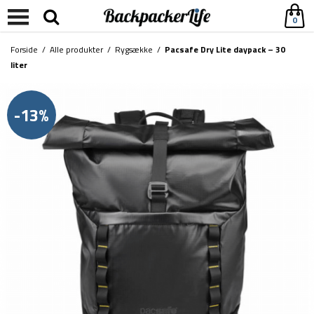
0
Forside
/
Alle produkter
/
Rygsække
/
Pacsafe Dry Lite daypack – 30
liter
-13%