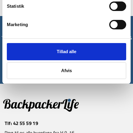
Statistik
Marketing
Få unikke tilbud og rabatter
Tilmeld dig vores nyhedsbrev og modtag med det samme en 10%
rabatkode til din første ordre*
Tillad alle
Tilmeld
Afvis
*Gælder ikke allerede nedsatte varer
Tlf:
42 55 59 19
Ring til os alle hverdage fra kl 9-16