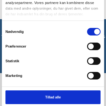
med.
analysepartnere. Vores partnere kan kombinere disse
data med andre oplysninger, du har givet dem, eller som
de har indsamlet fra din brug af deres tjenester.
Samtykkevalg
Få unikke tilbud og rabatter
Nødvendig
Tilmeld dig vores nyhedsbrev og modtag med det samme en 10%
rabatkode til din første ordre*
Præferencer
Tilmeld
Statistik
*Gælder ikke allerede nedsatte varer
Marketing
Tillad alle
Tlf:
42 55 59 19