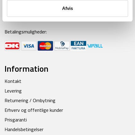
Ring til os alle hverdage fra kl 9-16
Afvis
Mail:
kontakt@backpackerlife.dk
Betalingsmuligheder:
Information
Kontakt
Levering
Returnering / Ombytning
Erhverv og offentlige kunder
Prisgaranti
Handelsbetingelser