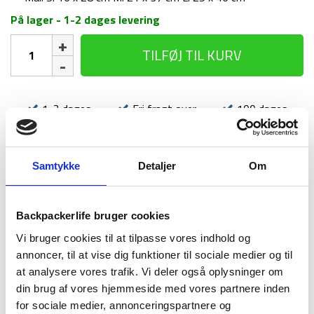
På lager - 1-2 dages levering
Pakkeposer
TILFØJ TIL KURV
-
Highlander
Paksak
-
1-2 dages
Fri fragt over
100 dages
3
levering
499 kr
returret
stk
antal
Samtykke
Detaljer
Om
Backpackerlife bruger cookies
BESKRIVELSE
BRAND
FAQ
Vi bruger cookies til at tilpasse vores indhold og
annoncer, til at vise dig funktioner til sociale medier og til
Paksak pakkeposer fra Highlander er praktiske til tøj og
udstyr. Sættet består af 3 forskellige pakkeposer i forskellige
at analysere vores trafik. Vi deler også oplysninger om
størrelser og farver. Der er snøre i toppen, så man kan lukke
din brug af vores hjemmeside med vores partnere inden
af for det, som du putter deri. De er lette og nemme at have
for sociale medier, annonceringspartnere og