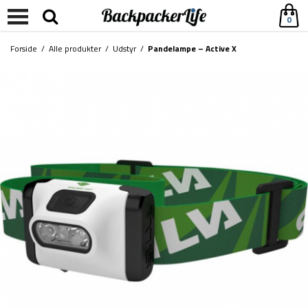
0
Forside
/
Alle produkter
/
Udstyr
/
Pandelampe – Active X