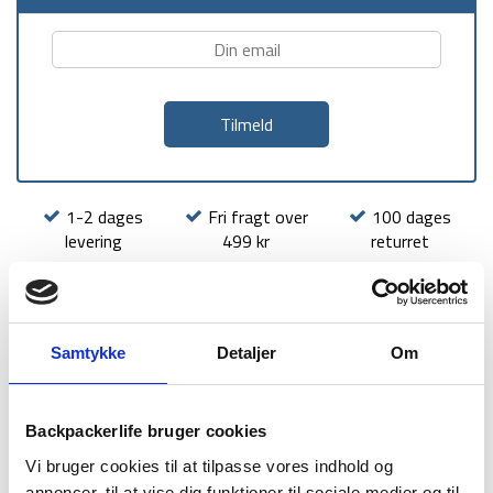
1-2 dages
Fri fragt over
100 dages
levering
499 kr
returret
Samtykke
Detaljer
Om
BESKRIVELSE
BRAND
FAQ
Backpackerlife bruger cookies
Active X er en kraftfuld pandelampe i Active serien fra SILVA
Vi bruger cookies til at tilpasse vores indhold og
Intelligent Light med op til 120 lumen, en lysdistance på op til
annoncer, til at vise dig funktioner til sociale medier og til