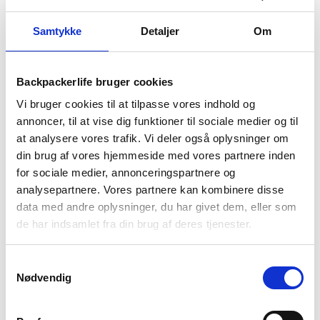
BESKRIVELSE
BRAND
FAQ
Samtykke
Detaljer
Om
Backpackerlife bruger cookies
Vi bruger cookies til at tilpasse vores indhold og
annoncer, til at vise dig funktioner til sociale medier og til
at analysere vores trafik. Vi deler også oplysninger om
din brug af vores hjemmeside med vores partnere inden
for sociale medier, annonceringspartnere og
analysepartnere. Vores partnere kan kombinere disse
Fillo Luxury er en prisvindende backpacking og camping pude
data med andre oplysninger, du har givet dem, eller som
fra Nemo. Den smarte pude er designet ud fra kombinationer
de har indsamlet fra din brug af deres tjenester.
af luftblød celle, tyk luksusskum og kommer med et blødt og
lækkert betræk af mikroruskind, der tåler maskinvask. Denne
pude giver dig en hjemlig følelse, da den føles som en
Samtykkevalg
almindelig pude.
Nødvendig
Fillo Luxury fylder sammenpakket nærmest ingenting og