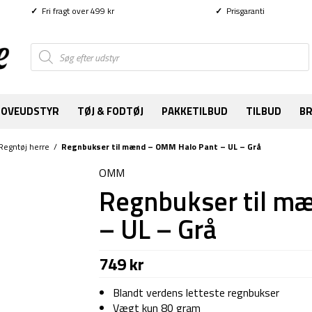
✓
Fri fragt over 499 kr
✓
Prisgaranti
Products
search
SOVEUDSTYR
TØJ & FODTØJ
PAKKETILBUD
TILBUD
B
Regntøj herre
/
Regnbukser til mænd – OMM Halo Pant – UL – Grå
OMM
Regnbukser til m
– UL – Grå
749
kr
Blandt verdens letteste regnbukser
Vægt kun 80 gram