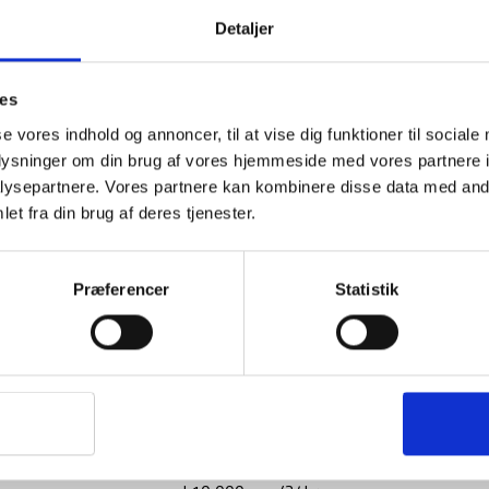
Detaljer
ies
se vores indhold og annoncer, til at vise dig funktioner til sociale
oplysninger om din brug af vores hjemmeside med vores partnere i
ysepartnere. Vores partnere kan kombinere disse data med andr
et fra din brug af deres tjenester.
Præferencer
Statistik
OMM’s Halo Pants er blandt verdens letteste
letvægtige bukser, men også et par bukser, s
designet til at være både vandtætte med et