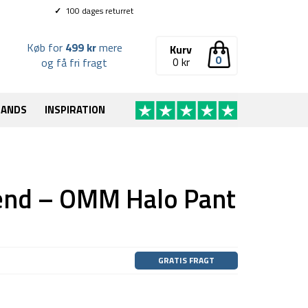
✓
100 dages returret
Køb for
499 kr
mere
Kurv
0
0
kr
og få fri fragt
RANDS
INSPIRATION
ænd – OMM Halo Pant
GRATIS FRAGT