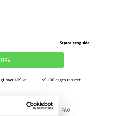
k
Størrelsesguide
 KURV
agt over 499 kr
100 dages returret
E INFORMATION
BRAND
FAQ