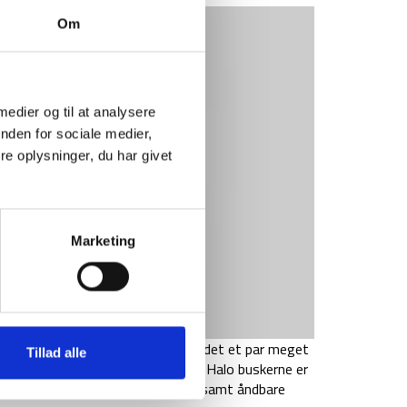
Om
 medier og til at analysere
nden for sociale medier,
e oplysninger, du har givet
Marketing
 regnbukser. Med kun 80 gram er det et par meget
Tillad alle
om du kan bruge i mange år frem. Halo buskerne er
 hydrostatisk tryk på 10,000mm, samt åndbare