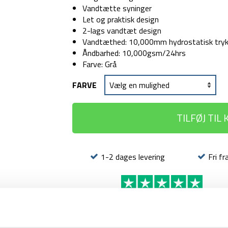
Vandtætte syninger
Let og praktisk design
2-lags vandtæt design
Vandtæthed: 10,000mm hydrostatisk try
Åndbarhed: 10,000gsm/24hrs
Farve: Grå
FARVE
TILFØJ TIL
1-2 dages levering
Fri fr
BESKRIVELSE
YDERLIGER