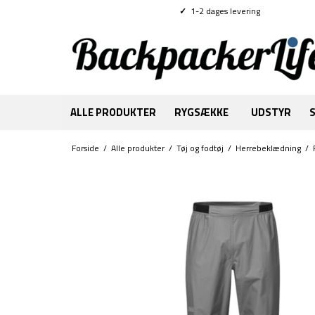
✓
1-2 dages levering
ALLE PRODUKTER
RYGSÆKKE
UDSTYR
Forside
/
Alle produkter
/
Tøj og fodtøj
/
Herrebeklædning
/