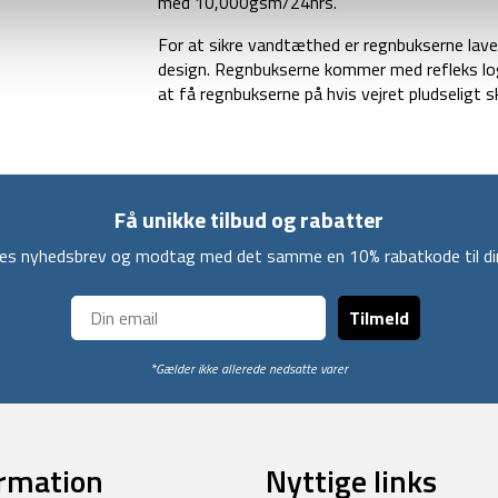
med 10,000gsm/24hrs.
For at sikre vandtæthed er regnbukserne lav
design. Regnbukserne kommer med refleks log
at få regnbukserne på hvis vejret pludseligt sk
Få unikke tilbud og rabatter
ores nyhedsbrev og modtag med det samme en 10% rabatkode til din
Tilmeld
*Gælder ikke allerede nedsatte varer
rmation
Nyttige links