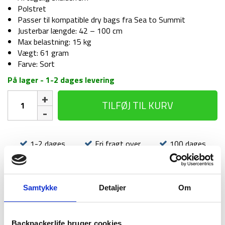
Polstret
Passer til kompatible dry bags fra Sea to Summit
Justerbar længde: 42 – 100 cm
Max belastning: 15 kg
Vægt: 61 gram
Farve: Sort
På lager - 1-2 dages levering
Rem
TILFØJ TIL KURV
til
dry
bag
-
1-2 dages
Fri fragt over
100 dages
Sea
levering
499 kr
returret
to
Summit
Dry
Samtykke
Detaljer
Om
Bag
Sling
-
Backpackerlife bruger cookies