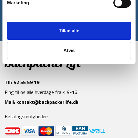
rabatkode til din første ordre*
Marketing
Tilmeld
Tillad alle
*Gælder ikke allerede nedsatte varer
Afvis
Tlf:
42 55 59 19
Ring til os alle hverdage fra kl 9-16
Mail:
kontakt@backpackerlife.dk
Betalingsmuligheder: