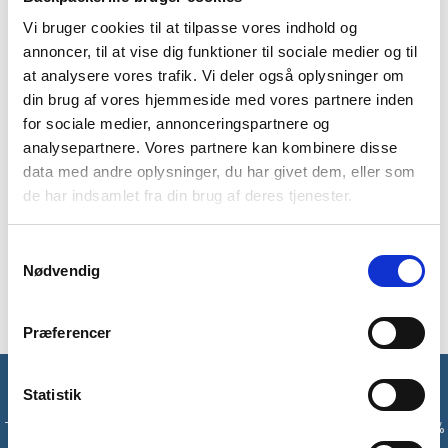
Sort
BESKRIVELSE
BRAND
FAQ
antal
Vi bruger cookies til at tilpasse vores indhold og
Lav din dry bag fra Sea to Summit om til en dagstaske med
annoncer, til at vise dig funktioner til sociale medier og til
denne Dry Bag Sling. På den måde kan du hurtigt lave din dry
at analysere vores trafik. Vi deler også oplysninger om
bag om til en vandtæt taske, der kan have alle dine
din brug af vores hjemmeside med vores partnere inden
nødvendigheder.
for sociale medier, annonceringspartnere og
analysepartnere. Vores partnere kan kombinere disse
Dry Bag Sling er en aftagelig rem, der kan justeres i længden
data med andre oplysninger, du har givet dem, eller som
fra 42 til 100 cm. Med indvendig polstring er den behagelig at
de har indsamlet fra din brug af deres tjenester.
bære over skulderen. Remmen har en maks belastning på op
til 15 kg.
Samtykkevalg
Med Sea to Summit’s Dry Bag Sling giver du din dry bag flere
Nødvendig
anvendelsesmuligheder.
Præferencer
Få unikke tilbud og rabatter
Statistik
Tilmeld dig vores nyhedsbrev og modtag med det samme en 10%