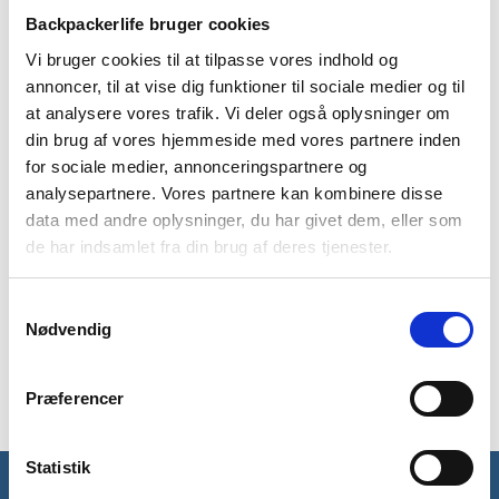
antal
Backpackerlife bruger cookies
Vi bruger cookies til at tilpasse vores indhold og
annoncer, til at vise dig funktioner til sociale medier og til
BESKRIVELSE
BRAND
FAQ
at analysere vores trafik. Vi deler også oplysninger om
Tasra daypack fra Cotopaxi i sort er en farverig og praktisk
din brug af vores hjemmeside med vores partnere inden
model. Den kan rumme op til 16 liter og kommer med
for sociale medier, annonceringspartnere og
praktiske lommer og organiseringsmuligheder. Der er flere
analysepartnere. Vores partnere kan kombinere disse
inddelinger i diverse lommer samt strækbare netlommer på
data med andre oplysninger, du har givet dem, eller som
siden til en drikkedunk eller andet.
de har indsamlet fra din brug af deres tjenester.
Denne rygsæk er god til rejsen, hverdagen eller til skolebrug.
Der er nemlig en polstret lomme til en 13″ pc, så man kan
Samtykkevalg
have denne med sig nemt og sikkert.
Nødvendig
Tasra er lavet i 100% genbrugspolyester.
Præferencer
Statistik
Få unikke tilbud og rabatter