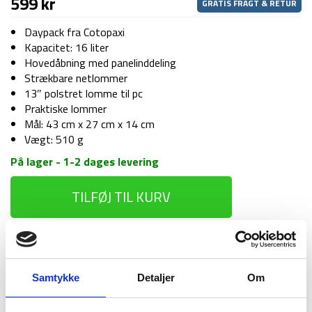
599
kr
GRATIS FRAGT & RETUR
Daypack fra Cotopaxi
Kapacitet: 16 liter
Hovedåbning med panelinddeling
Strækbare netlommer
13″ polstret lomme til pc
Praktiske lommer
Mål: 43 cm x 27 cm x 14 cm
Vægt: 510 g
På lager - 1-2 dages levering
Rygsæk
TILFØJ TIL KURV
-
Cotopaxi
Tasra
-
1-2 dages
Fri fragt over
100 dages
16
levering
499 kr
returret
liter
Samtykke
Detaljer
Om
-
Sort