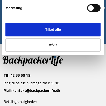
Tilmeld dig vores nyhedsbrev og modtag med det samme en 10%
Marketing
rabatkode til din første ordre*
Tilmeld
Tillad alle
*Gælder ikke allerede nedsatte varer
Afvis
Tlf:
42 55 59 19
Ring til os alle hverdage fra kl 9-16
Mail:
kontakt@backpackerlife.dk
Betalingsmuligheder: