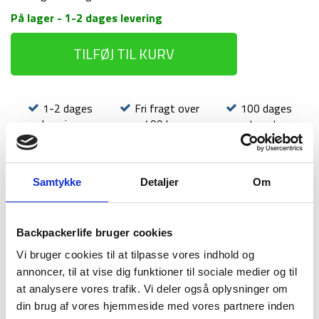
På lager - 1-2 dages levering
Rygsæk
TILFØJ TIL KURV
-
Montane
Trailblazer
XT
1-2 dages
Fri fragt over
100 dages
-
levering
499 kr
returret
35
liter
-
Sort
Samtykke
Detaljer
Om
antal
BESKRIVELSE
BRAND
FAQ
Backpackerlife bruger cookies
Vi bruger cookies til at tilpasse vores indhold og
Rygsækken Trailblazer XT fra Montane har en kapacitet på 35
annoncer, til at vise dig funktioner til sociale medier og til
liter. Denne daypack kan tilpasses din krop, så du får den
at analysere vores trafik. Vi deler også oplysninger om
maksimale komfort, når du har den på. Dette nye design
tager det bedste fra den ældre Trailblazer model og tilføjer
din brug af vores hjemmeside med vores partnere inden