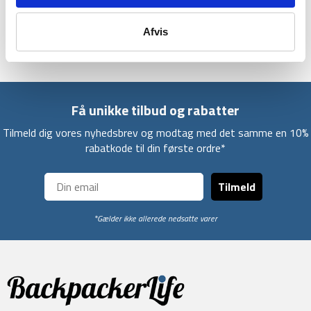
Hovedmateriale: 100% nylon (genbrugt); for: 100% polyester;
netlommer: 80% nylon (genbrugt) 20% elastan; stropper og
hoftebælte: 100% polyester (genbrugt).
Afvis
Få unikke tilbud og rabatter
Tilmeld dig vores nyhedsbrev og modtag med det samme en 10%
rabatkode til din første ordre*
Tilmeld
*Gælder ikke allerede nedsatte varer