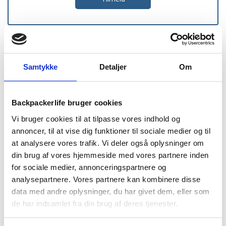
1-2 dages
Fri fragt over
100 dages
levering
499 kr
returret
Samtykke
Detaljer
Om
Backpackerlife bruger cookies
Vi bruger cookies til at tilpasse vores indhold og
BESKRIVELSE
YDERLIGERE INFORMATION
annoncer, til at vise dig funktioner til sociale medier og til
at analysere vores trafik. Vi deler også oplysninger om
BRAND
FAQ
din brug af vores hjemmeside med vores partnere inden
Denne day bag er fra det populære amerikanske mærke
for sociale medier, annonceringspartnere og
Klymit, som er kendte for deres letvægt udstyr og outdoor
analysepartnere. Vores partnere kan kombinere disse
gear til vandring og survival. Med denne daypack viser de
data med andre oplysninger, du har givet dem, eller som
endnu engang, at de producerer solide letvægts produkter.
de har indsamlet fra din brug af deres tjenester.
Tasken har en vægt på kun 181 gram og kan foldes sammen,
således den kun fylder 13 x 5 cm. Trods den lave vægt og lille