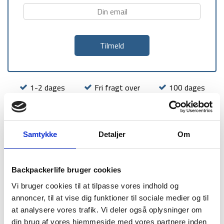
1-2 dages
Fri fragt over
100 dages
levering
499 kr
returret
Samtykke
Detaljer
Om
Backpackerlife bruger cookies
BESKRIVELSE
BRAND
FAQ
Vi bruger cookies til at tilpasse vores indhold og
Denne ske er fra skotske Highlader, og lavet med et ekstra
annoncer, til at vise dig funktioner til sociale medier og til
langt skaft. Dette gør skeen ideel at have med på
at analysere vores trafik. Vi deler også oplysninger om
outdoorturen eller rejsen, da de 38 cm gør det nemmere at
din brug af vores hjemmeside med vores partnere inden