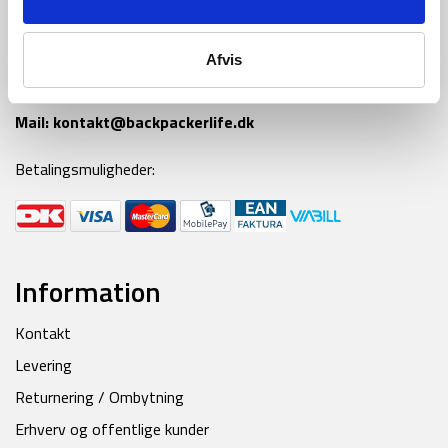
Tlf:
42 55 59 19
Afvis
Ring til os alle hverdage fra kl 9-16
Mail:
kontakt@backpackerlife.dk
Betalingsmuligheder:
Information
Kontakt
Levering
Returnering / Ombytning
Erhverv og offentlige kunder