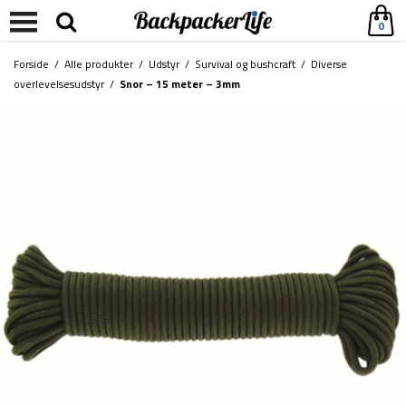
0
Forside
/
Alle produkter
/
Udstyr
/
Survival og bushcraft
/
Diverse
overlevelsesudstyr
/
Snor – 15 meter – 3mm