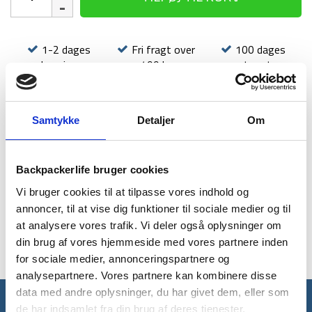
15
meter
-
1-2 dages
Fri fragt over
100 dages
3mm
levering
499 kr
returret
antal
Samtykke
Detaljer
Om
BESKRIVELSE
BRAND
FAQ
Backpackerlife bruger cookies
Vi bruger cookies til at tilpasse vores indhold og
Ideel som tørresnor eller til ophængning af myggenet,
annoncer, til at vise dig funktioner til sociale medier og til
hængekøje etc. Snoren måler 15 meter i længden og 3 mm i
at analysere vores trafik. Vi deler også oplysninger om
diameter.
din brug af vores hjemmeside med vores partnere inden
for sociale medier, annonceringspartnere og
analysepartnere. Vores partnere kan kombinere disse
data med andre oplysninger, du har givet dem, eller som
Få unikke tilbud og rabatter
de har indsamlet fra din brug af deres tjenester.