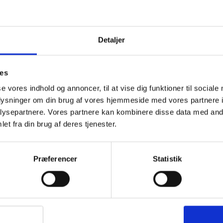
Detaljer
1-2 dages levering
Fri fr
ies
se vores indhold og annoncer, til at vise dig funktioner til sociale
oplysninger om din brug af vores hjemmeside med vores partnere i
BESKRIVELSE
YDERLIGER
ysepartnere. Vores partnere kan kombinere disse data med andr
Dette er den meget populære Carinthia Defenc
et fra din brug af deres tjenester.
styrker verden over, danske inklusiv. Sovepos
kvalitet. Den egner sig specielt til foråret, 
temperatur ned til -8 grader.
Præferencer
Statistik
Defence 4 er Carinthias mest populære og b
vægt til varme og performance ratio. Er du 
på til kolde nætter på trek eller outdoor ture
selv i rigtig koldt frostvejr.