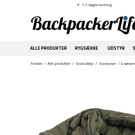
✓
1-2 dages levering
ALLE PRODUKTER
RYGSÆKKE
UDSTYR
Forside
/
Alle produkter
/
Soveudstyr
/
Soveposer
/
4 sæson