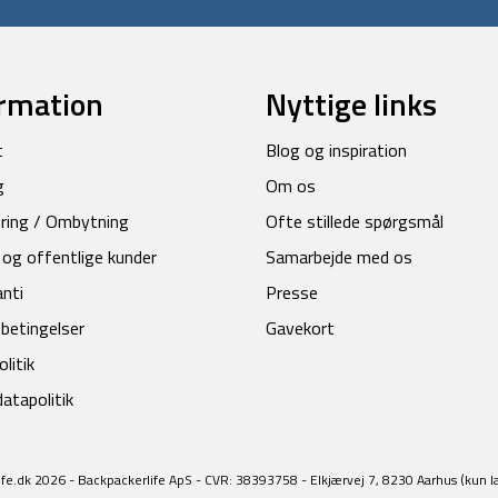
rmation
Nyttige links
t
Blog og inspiration
g
Om os
ring / Ombytning
Ofte stillede spørgsmål
 og offentlige kunder
Samarbejde med os
anti
Presse
betingelser
Gavekort
litik
atapolitik
fe.dk 2026 - Backpackerlife ApS - CVR: 38393758 - Elkjærvej 7, 8230 Aarhus (kun l