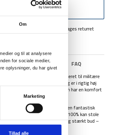
Om
agt over 499 kr
100 dages returret
 medier og til at analysere
nden for sociale medier,
E INFORMATION
BRAND
FAQ
e oplysninger, du har givet
e 4 sovepose – som bliver udleveret til militære
en er en 3/4 sæsons sovepose, og er i rigtig høj
efterår og vinter herhjemme – da den har en komfort
Marketing
edstsælgende sovepose, som har en fantastisk
på jagt efter en sovepose, som du 100% kan stole
n, så er Carinthia Defence 4 et rigtig stærkt bud –
Tillad alle