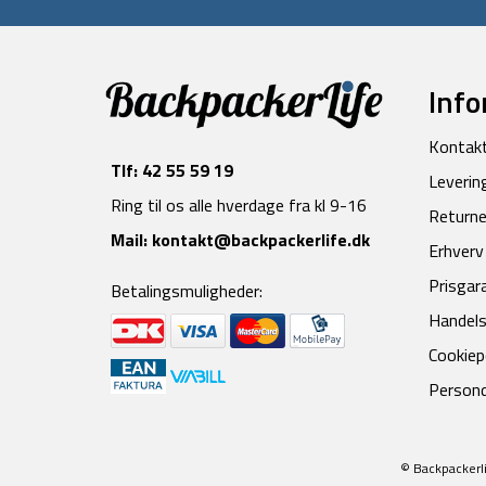
Info
Kontak
Tlf:
42 55 59 19
Leverin
Ring til os alle hverdage fra kl 9-16
Returne
Mail:
kontakt@backpackerlife.dk
Erhverv
Prisgar
Betalingsmuligheder:
Handels
Cookiepo
Persond
© Backpackerli