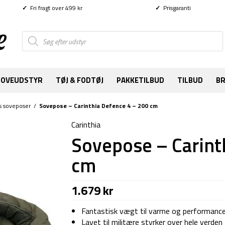
✓
Fri fragt over 499 kr
✓
Prisgaranti
Products
search
SOVEUDSTYR
TØJ & FODTØJ
PAKKETILBUD
TILBUD
B
s soveposer
/
Sovepose – Carinthia Defence 4 – 200 cm
Carinthia
Sovepose – Carint
cm
1.679
kr
Fantastisk vægt til varme og performance
Lavet til militære styrker over hele verden