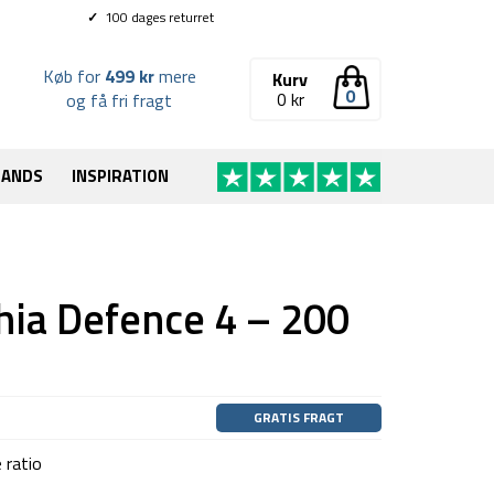
✓
100 dages returret
Køb for
499 kr
mere
Kurv
0
0
kr
og få fri fragt
RANDS
INSPIRATION
hia Defence 4 – 200
GRATIS FRAGT
 ratio