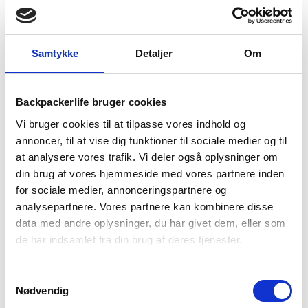
0
1-2 dages
Fri fragt over
100 dages
–
levering
499 kr
returret
Mummy
–
Samtykke
Detaljer
Om
Medium
antal
Backpackerlife bruger cookies
Vi bruger cookies til at tilpasse vores indhold og
BESKRIVELSE
BRAND
FAQ
annoncer, til at vise dig funktioner til sociale medier og til
Nordisk Bjarni 0 er en 2-3 sæsonssovepose i størrelsen
at analysere vores trafik. Vi deler også oplysninger om
medium. Du kan bruge den både til camping, vandring,
din brug af vores hjemmeside med vores partnere inden
teltturen eller derhjemme.
for sociale medier, annonceringspartnere og
analysepartnere. Vores partnere kan kombinere disse
Bjarni er fremstillet i sludstærkt rip-stop polyester, som kan
data med andre oplysninger, du har givet dem, eller som
klare en mere krævende tur. Den konturformede hætte og
de har indsamlet fra din brug af deres tjenester.
termokraven arbejder sammen om at holde på varmen, så du
ikke bliver nedkølet, når du falder i søvn efter en lang dag.
Samtykkevalg
Den 2-vejs anti-snag-lynlås sikrer nem adgang, og du
Nødvendig
behøver ikke bekymre dig om, at den hænger fast i stoffet.