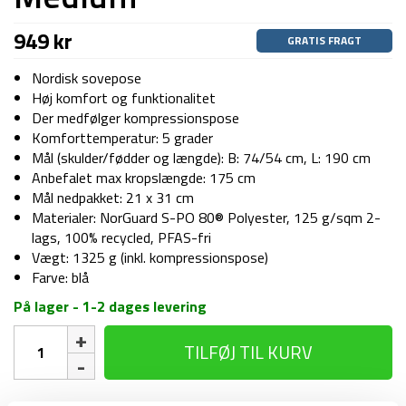
949
kr
GRATIS FRAGT
Nordisk sovepose
Høj komfort og funktionalitet
Der medfølger kompressionspose
Komforttemperatur: 5 grader
Mål (skulder/fødder og længde): B: 74/54 cm, L: 190 cm
Anbefalet max kropslængde: 175 cm
Mål nedpakket: 21 x 31 cm
Materialer: NorGuard S-PO 80® Polyester, 125 g/sqm 2-
lags, 100% recycled, PFAS-fri
Vægt: 1325 g (inkl. kompressionspose)
Farve: blå
På lager - 1-2 dages levering
Sovepose
TILFØJ TIL KURV
–
Nordisk
Bjarni