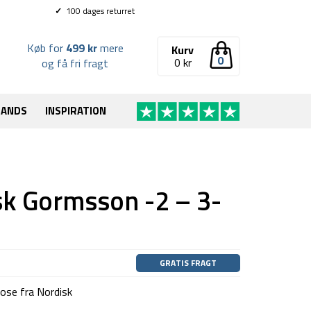
✓
100 dages returret
Køb for
499 kr
mere
Kurv
0
0
kr
og få fri fragt
RANDS
INSPIRATION
k Gormsson -2 – 3-
GRATIS FRAGT
se fra Nordisk