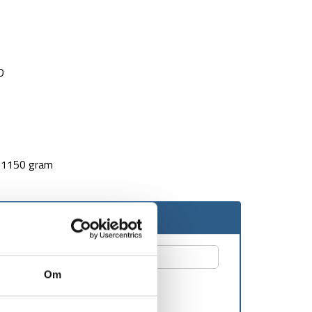
D
: 1150 gram
roduktet er på lager igen
Om