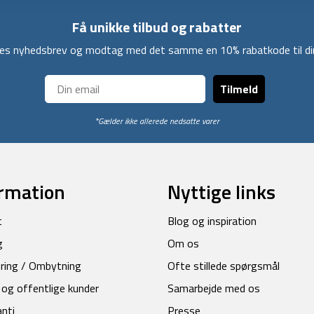
Få unikke tilbud og rabatter
ores nyhedsbrev og modtag med det samme en 10% rabatkode til din
Tilmeld
*Gælder ikke allerede nedsatte varer
rmation
Nyttige links
t
Blog og inspiration
g
Om os
ring / Ombytning
Ofte stillede spørgsmål
 og offentlige kunder
Samarbejde med os
anti
Presse