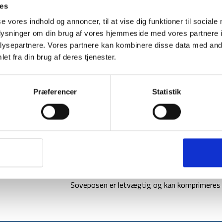
ies
se vores indhold og annoncer, til at vise dig funktioner til sociale
oplysninger om din brug af vores hjemmeside med vores partnere i
1-2 dages levering
Fri fr
ysepartnere. Vores partnere kan kombinere disse data med andr
et fra din brug af deres tjenester.
BESKRIVELSE
Præferencer
Statistik
Gormsson -2 Mummy er en 3-sæsonssovepos
form med snoretræk der giver en tætsiddende 
Gormsson -2 Mummy soveposen er lavet af et
fiberfyld i høj kvalitet. Desuden består sove
nem ventilation. Den interne termokrave give
Soveposen er letvægtig og kan komprimeres n