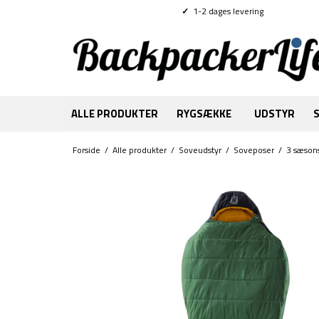
✓
1-2 dages levering
ALLE PRODUKTER
RYGSÆKKE
UDSTYR
Forside
/
Alle produkter
/
Soveudstyr
/
Soveposer
/
3 sæson