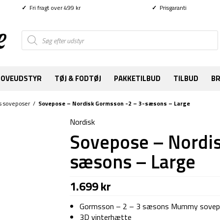
✓
Fri fragt over 499 kr
✓
Prisgaranti
Products
search
SOVEUDSTYR
TØJ & FODTØJ
PAKKETILBUD
TILBUD
B
s soveposer
/
Sovepose – Nordisk Gormsson -2 – 3-sæsons – Large
Nordisk
Sovepose – Nordis
sæsons – Large
1.699
kr
Gormsson – 2 – 3 sæsons Mummy sovepo
3D vinterhætte