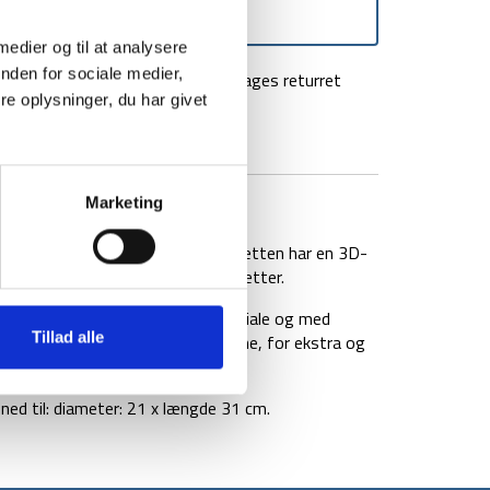
 medier og til at analysere
nden for sociale medier,
agt over 499 kr
100 dages returret
e oplysninger, du har givet
BRAND
FAQ
Marketing
e designet med mumieform. Hætten har en 3D-
pasform – ideel til de koldere nætter.
 slidstærkt rip-stop shell materiale og med
Tillad alle
posen også af en åbning til fødderne, for ekstra og
r ekstra varme.
ed til: diameter: 21 x længde 31 cm.