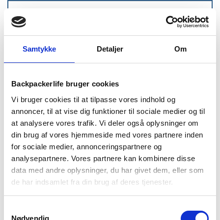
Samtykke
Detaljer
Om
Backpackerlife bruger cookies
1-2 dages
Fri fragt over
100 dages
Vi bruger cookies til at tilpasse vores indhold og
levering
499 kr
returret
annoncer, til at vise dig funktioner til sociale medier og til
at analysere vores trafik. Vi deler også oplysninger om
din brug af vores hjemmeside med vores partnere inden
for sociale medier, annonceringspartnere og
analysepartnere. Vores partnere kan kombinere disse
data med andre oplysninger, du har givet dem, eller som
BESKRIVELSE
BRAND
FAQ
de har indsamlet fra din brug af deres tjenester.
Gormsson -2 Mummy er en 3-sæsonssovepose designet
med mumieform. Hætten har en 3D-form med snoretræk der
Samtykkevalg
giver en tætsiddende pasform – ideel til de koldere nætter.
Nødvendig