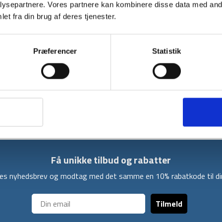
sæsons
ysepartnere. Vores partnere kan kombinere disse data med andr
-
et fra din brug af deres tjenester.
XL
BESKRIVELSE
antal
Gormsson -2 Mummy er en 3-sæsonssovepos
Præferencer
Statistik
form med snoretræk der giver en tætsiddende 
Gormsson -2 Mummy soveposen er lavet af et
fiberfyld i høj kvalitet. Desuden består sove
nem ventilation. Den interne termokrave give
Få unikke tilbud og rabatter
ores nyhedsbrev og modtag med det samme en 10% rabatkode til din
Tilmeld