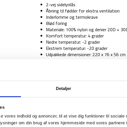
2-vej sidelynlås
Åbning til fødder for ekstra ventilation
Inderlomme og termokrave
Blød foring
Materiale: 100% nylon og denier 20D + 30
Komfort temperatur: 4 grader
Nedre temperatur: -2 grader
Ekstrem temperatur: -20 grader
Udpakkede dimensioner: 220 x 76 x 56 cm
Komprimerede dimensioner: 33 x 21 cm
Vægt: 1250 gram / 1350 gram
På lager - 1-2 dages levering
Sovepose
Detaljer
-
Nordisk
Gormsson
ies
-2
1-2 dages levering
Fri fr
-
se vores indhold og annoncer, til at vise dig funktioner til sociale
3-
oplysninger om din brug af vores hjemmeside med vores partnere i