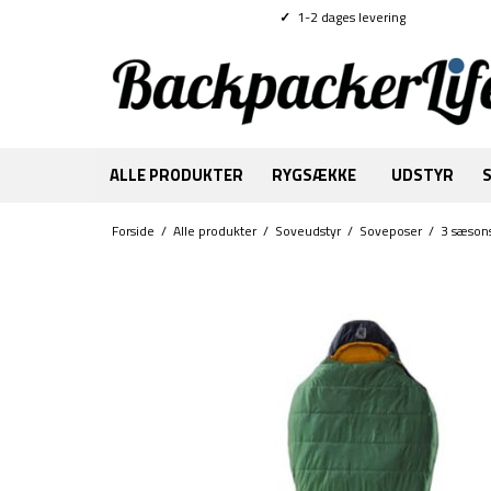
✓
1-2 dages levering
ALLE PRODUKTER
RYGSÆKKE
UDSTYR
Forside
/
Alle produkter
/
Soveudstyr
/
Soveposer
/
3 sæson