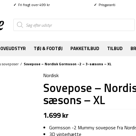
✓
Fri fragt over 499 kr
✓
Prisgaranti
Products
search
SOVEUDSTYR
TØJ & FODTØJ
PAKKETILBUD
TILBUD
B
s soveposer
/
Sovepose – Nordisk Gormsson -2 – 3-sæsons – XL
Nordisk
Sovepose – Nordis
sæsons – XL
1.699
kr
Gormsson -2 Mummy sovepose fra Nordi
3D vinterhætte