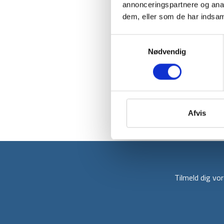
annonceringspartnere og anal
dem, eller som de har indsaml
Samtykkevalg
Nødvendig
Afvis
Tilmeld dig v