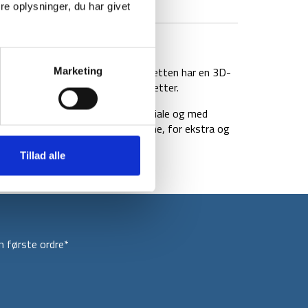
e oplysninger, du har givet
BRAND
FAQ
e designet med mumieform. Hætten har en 3D-
Marketing
pasform – ideel til de koldere nætter.
 slidstærkt rip-stop shell materiale og med
posen også af en åbning til fødderne, for ekstra og
r ekstra varme.
Tillad alle
 første ordre*