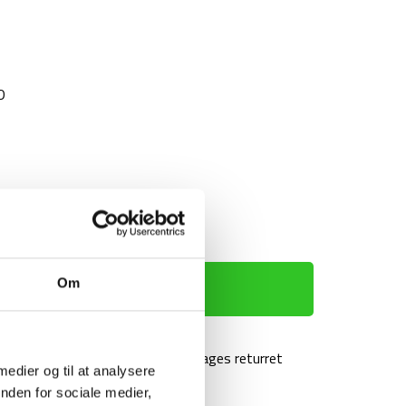
D
TILFØJ TIL KURV
Om
agt over 499 kr
100 dages returret
 medier og til at analysere
nden for sociale medier,