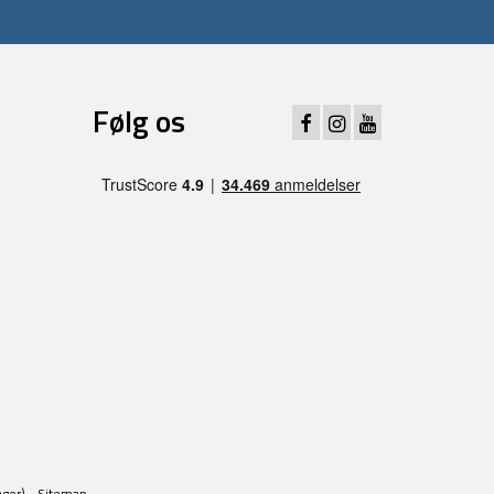
Følg os
ager) -
Sitemap