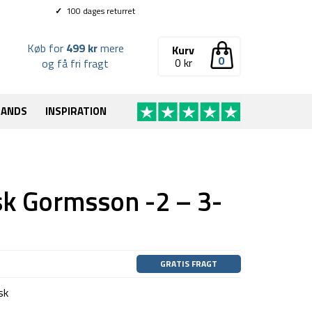
✓
100 dages returret
Køb for
499 kr
mere
Kurv
0
0
kr
og få fri fragt
RANDS
INSPIRATION
k Gormsson -2 – 3-
GRATIS FRAGT
sk